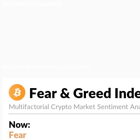
ติดตามเราบน Facebook
สภาวะตลาด (ความกลัว vs ความโลภ)