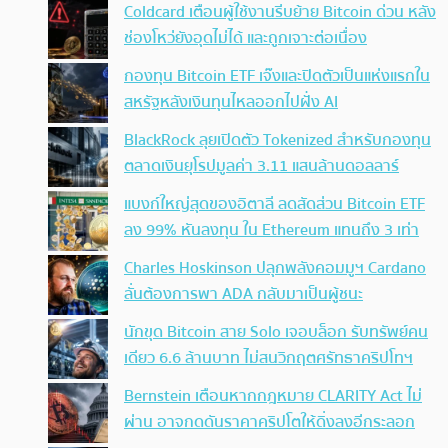
Coldcard เตือนผู้ใช้งานรีบย้าย Bitcoin ด่วน หลัง
ช่องโหว่ยังอุดไม่ได้ และถูกเจาะต่อเนื่อง
กองทุน Bitcoin ETF เจ๊งและปิดตัวเป็นแห่งแรกใน
สหรัฐหลังเงินทุนไหลออกไปฝั่ง AI
BlackRock ลุยเปิดตัว Tokenized สำหรับกองทุน
ตลาดเงินยุโรปมูลค่า 3.11 แสนล้านดอลลาร์
แบงก์ใหญ่สุดของอิตาลี ลดสัดส่วน Bitcoin ETF
ลง 99% หันลงทุน ใน Ethereum แทนถึง 3 เท่า
Charles Hoskinson ปลุกพลังคอมมูฯ Cardano
ลั่นต้องการพา ADA กลับมาเป็นผู้ชนะ
นักขุด Bitcoin สาย Solo เจอบล็อก รับทรัพย์คน
เดียว 6.6 ล้านบาท ไม่สนวิกฤตศรัทธาคริปโทฯ
Bernstein เตือนหากกฎหมาย CLARITY Act ไม่
ผ่าน อาจกดดันราคาคริปโตให้ดิ่งลงอีกระลอก