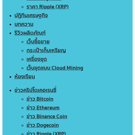
ราคา Ripple (XRP)
ปฏิทินเศรษฐกิจ
บทความ
รีวิวผลิตภัณฑ์
เว็บซื้อขาย
กระเป๋าเก็บเหรียญ
เครื่องขุด
เว็บขุดแบบ Cloud Mining
ห้องเรียน
ข่าวคริปโตเคอเรนซี่
ข่าว Bitcoin
ข่าว Ethereum
ข่าว Binance Coin
ข่าว Dogecoin
ข่าว Ripple (XRP)