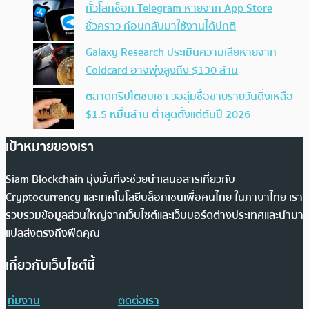
ทั่วโลกช็อก Telegram หายจาก App Store
ชั่วคราว ก่อนกลับมาใช้งานได้ปกติ
Galaxy Research ประเมินความเสียหายจาก
Coldcard อาจพุ่งสูงถึง $130 ล้าน
ตลาดคริปโตซบเซา วอลุ่มซื้อขายรายวันดิ่งเหลือ
$1.5 หมื่นล้าน ต่ำสุดตั้งแต่ต้นปี 2026
เป้าหมายของเรา
Siam Blockchain มุ่งมั่นที่จะช่วยนำเสนอสารเกี่ยวกับ
Cryptocurrency และเทคโนโลยีบล็อกเชนเพื่อคนไทย ในภาษาไทย เรา
รวบรวมข้อมูลส่วนใหญ่จากเว็บไซต์และเว็บบอร์ดต่างประเทศและนำมา
แปลส่งตรงถึงฟีดคุณ
เกี่ยวกับเว็บไซต์นี้
ทีมงาน
ติดต่อเรา