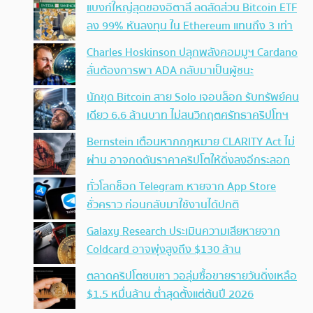
แบงก์ใหญ่สุดของอิตาลี ลดสัดส่วน Bitcoin ETF
ลง 99% หันลงทุน ใน Ethereum แทนถึง 3 เท่า
Charles Hoskinson ปลุกพลังคอมมูฯ Cardano
ลั่นต้องการพา ADA กลับมาเป็นผู้ชนะ
นักขุด Bitcoin สาย Solo เจอบล็อก รับทรัพย์คน
เดียว 6.6 ล้านบาท ไม่สนวิกฤตศรัทธาคริปโทฯ
Bernstein เตือนหากกฎหมาย CLARITY Act ไม่
ผ่าน อาจกดดันราคาคริปโตให้ดิ่งลงอีกระลอก
ทั่วโลกช็อก Telegram หายจาก App Store
ชั่วคราว ก่อนกลับมาใช้งานได้ปกติ
Galaxy Research ประเมินความเสียหายจาก
Coldcard อาจพุ่งสูงถึง $130 ล้าน
ตลาดคริปโตซบเซา วอลุ่มซื้อขายรายวันดิ่งเหลือ
$1.5 หมื่นล้าน ต่ำสุดตั้งแต่ต้นปี 2026