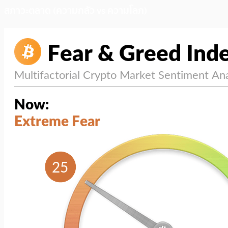
สภาวะตลาด (ความกลัว vs ความโลภ)