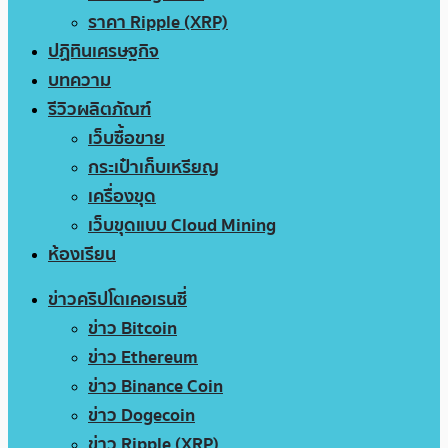
ราคา Ripple (XRP)
ปฏิทินเศรษฐกิจ
บทความ
รีวิวผลิตภัณฑ์
เว็บซื้อขาย
กระเป๋าเก็บเหรียญ
เครื่องขุด
เว็บขุดแบบ Cloud Mining
ห้องเรียน
ข่าวคริปโตเคอเรนซี่
ข่าว Bitcoin
ข่าว Ethereum
ข่าว Binance Coin
ข่าว Dogecoin
ข่าว Ripple (XRP)