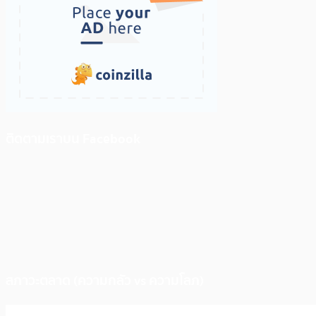
ติดตามเราบน Facebook
สภาวะตลาด (ความกลัว vs ความโลภ)