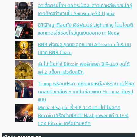
อาเสี่ยคริปโทฯ ตกกระป๋อง! สาวเกาหลีเผยสเปกคู่
เดตต้องทำงานใน Samsung-SK Hynix
BTCPay เตือนภัย เซิร์ฟเวอร์ Lightning โดนโจมตี
แฮกเกอร์ใช้ช่องโหว่ดูดเงินออกจาก Node
BNB พุ่งทะลุ $600 จุดชนวน Altseason ในระบบ
นิเวศ BNB Chain
ล่มไม่เป็นท่า! Bitcoin ฟอร์กแยก BIP-110 ขุดได้
แค่ 2 บล็อก แล้วดับสนิท
Trump พร้อมประกาศชัยชนะเหนืออิหร่าน แม้ไร้ข้อ
ตกลงนิวเคลียร์ หากเปิดช่องแคบ Hormuz เต็มรูป
แบบ
Michael Saylor ชี้ BIP-110 แทบไม่มีผลต่อ
Bitcoin เครือข่ายใหม่มี Hashpower แค่ 0.15%
ของ Bitcoin เครือข่ายหลัก