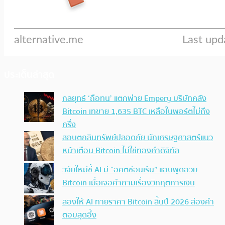
ประเด็นล่าสุด
กลยุทธ์ ‘ถือทน’ แตกพ่าย Empery บริษัทคลัง
Bitcoin เทขาย 1,635 BTC เหลือในพอร์ตไม่ถึง
ครึ่ง
สอบตกสินทรัพย์ปลอดภัย นักเศรษฐศาสตร์แนว
หน้าเตือน Bitcoin ไม่ใช่ทองคำดิจิทัล
วิจัยใหม่ชี้ AI มี “อคติซ่อนเร้น” แอบพูดอวย
Bitcoin เมื่อเจอคำถามเรื่องวิกฤตการเงิน
ลองให้ AI ทายราคา Bitcoin สิ้นปี 2026 ส่องคำ
ตอบสุดอึ้ง