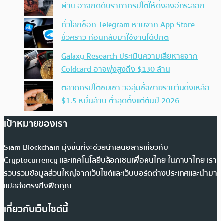
ผ่าน อาจกดดันราคาคริปโตให้ดิ่งลงอีกระลอก
ทั่วโลกช็อก Telegram หายจาก App Store
ชั่วคราว ก่อนกลับมาใช้งานได้ปกติ
Galaxy Research ประเมินความเสียหายจาก
Coldcard อาจพุ่งสูงถึง $130 ล้าน
ตลาดคริปโตซบเซา วอลุ่มซื้อขายรายวันดิ่งเหลือ
$1.5 หมื่นล้าน ต่ำสุดตั้งแต่ต้นปี 2026
เป้าหมายของเรา
Siam Blockchain มุ่งมั่นที่จะช่วยนำเสนอสารเกี่ยวกับ
Cryptocurrency และเทคโนโลยีบล็อกเชนเพื่อคนไทย ในภาษาไทย เรา
รวบรวมข้อมูลส่วนใหญ่จากเว็บไซต์และเว็บบอร์ดต่างประเทศและนำมา
แปลส่งตรงถึงฟีดคุณ
เกี่ยวกับเว็บไซต์นี้