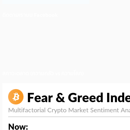
ติดตามเราบน Facebook
สภาวะตลาด (ความกลัว vs ความโลภ)