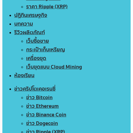
ราคา Ripple (XRP)
ปฏิทินเศรษฐกิจ
บทความ
รีวิวผลิตภัณฑ์
เว็บซื้อขาย
กระเป๋าเก็บเหรียญ
เครื่องขุด
เว็บขุดแบบ Cloud Mining
ห้องเรียน
ข่าวคริปโตเคอเรนซี่
ข่าว Bitcoin
ข่าว Ethereum
ข่าว Binance Coin
ข่าว Dogecoin
ข่าว Ripple (XRP)