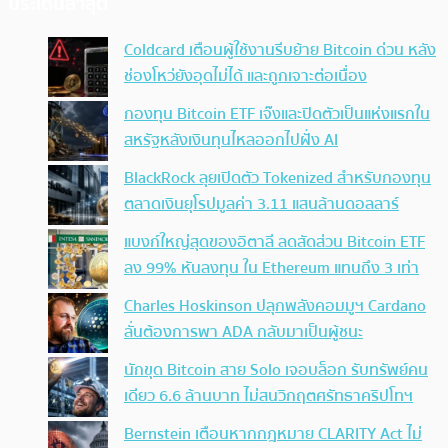
ประเด็นล่าสุด
Coldcard เตือนผู้ใช้งานรีบย้าย Bitcoin ด่วน หลัง
ช่องโหว่ยังอุดไม่ได้ และถูกเจาะต่อเนื่อง
กองทุน Bitcoin ETF เจ๊งและปิดตัวเป็นแห่งแรกใน
สหรัฐหลังเงินทุนไหลออกไปฝั่ง AI
BlackRock ลุยเปิดตัว Tokenized สำหรับกองทุน
ตลาดเงินยุโรปมูลค่า 3.11 แสนล้านดอลลาร์
แบงก์ใหญ่สุดของอิตาลี ลดสัดส่วน Bitcoin ETF
ลง 99% หันลงทุน ใน Ethereum แทนถึง 3 เท่า
Charles Hoskinson ปลุกพลังคอมมูฯ Cardano
ลั่นต้องการพา ADA กลับมาเป็นผู้ชนะ
นักขุด Bitcoin สาย Solo เจอบล็อก รับทรัพย์คน
เดียว 6.6 ล้านบาท ไม่สนวิกฤตศรัทธาคริปโทฯ
Bernstein เตือนหากกฎหมาย CLARITY Act ไม่