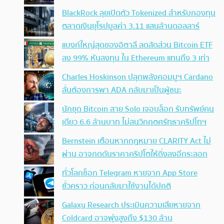
BlackRock ลุยเปิดตัว Tokenized สำหรับกองทุน
ตลาดเงินยุโรปมูลค่า 3.11 แสนล้านดอลลาร์
แบงก์ใหญ่สุดของอิตาลี ลดสัดส่วน Bitcoin ETF
ลง 99% หันลงทุน ใน Ethereum แทนถึง 3 เท่า
Charles Hoskinson ปลุกพลังคอมมูฯ Cardano
ลั่นต้องการพา ADA กลับมาเป็นผู้ชนะ
นักขุด Bitcoin สาย Solo เจอบล็อก รับทรัพย์คน
เดียว 6.6 ล้านบาท ไม่สนวิกฤตศรัทธาคริปโทฯ
Bernstein เตือนหากกฎหมาย CLARITY Act ไม่
ผ่าน อาจกดดันราคาคริปโตให้ดิ่งลงอีกระลอก
ทั่วโลกช็อก Telegram หายจาก App Store
ชั่วคราว ก่อนกลับมาใช้งานได้ปกติ
Galaxy Research ประเมินความเสียหายจาก
Coldcard อาจพุ่งสูงถึง $130 ล้าน