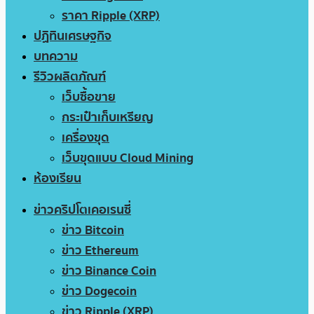
ราคา Ripple (XRP)
ปฏิทินเศรษฐกิจ
บทความ
รีวิวผลิตภัณฑ์
เว็บซื้อขาย
กระเป๋าเก็บเหรียญ
เครื่องขุด
เว็บขุดแบบ Cloud Mining
ห้องเรียน
ข่าวคริปโตเคอเรนซี่
ข่าว Bitcoin
ข่าว Ethereum
ข่าว Binance Coin
ข่าว Dogecoin
ข่าว Ripple (XRP)