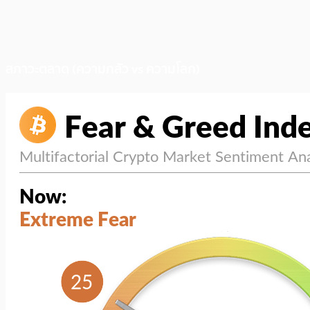
สภาวะตลาด (ความกลัว vs ความโลภ)