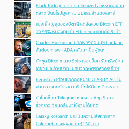
BlackRock ลุยเปิดตัว Tokenized สำหรับกองทุน
ตลาดเงินยุโรปมูลค่า 3.11 แสนล้านดอลลาร์
แบงก์ใหญ่สุดของอิตาลี ลดสัดส่วน Bitcoin ETF
ลง 99% หันลงทุน ใน Ethereum แทนถึง 3 เท่า
Charles Hoskinson ปลุกพลังคอมมูฯ Cardano
ลั่นต้องการพา ADA กลับมาเป็นผู้ชนะ
นักขุด Bitcoin สาย Solo เจอบล็อก รับทรัพย์คน
เดียว 6.6 ล้านบาท ไม่สนวิกฤตศรัทธาคริปโทฯ
Bernstein เตือนหากกฎหมาย CLARITY Act ไม่
ผ่าน อาจกดดันราคาคริปโตให้ดิ่งลงอีกระลอก
ทั่วโลกช็อก Telegram หายจาก App Store
ชั่วคราว ก่อนกลับมาใช้งานได้ปกติ
Galaxy Research ประเมินความเสียหายจาก
Coldcard อาจพุ่งสูงถึง $130 ล้าน