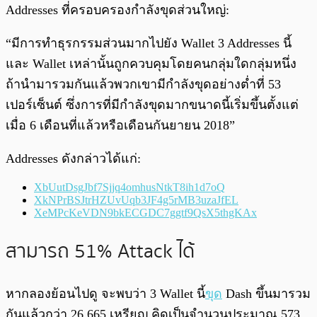
Addresses ที่ครอบครองกำลังขุดส่วนใหญ่:
“มีการทำธุรกรรมส่วนมากไปยัง Wallet 3 Addresses นี้
และ Wallet เหล่านั้นถูกควบคุมโดยคนกลุ่มใดกลุ่มหนึ่ง
ถ้านำมารวมกันแล้วพวกเขามีกำลังขุดอย่างต่ำที่ 53
เปอร์เซ็นต์ ซึ่งการที่มีกำลังขุดมากขนาดนี้เริ่มขึ้นตั้งแต่
เมื่อ 6 เดือนที่แล้วหรือเดือนกันยายน 2018”
Addresses ดังกล่าวได้แก่:
XbUutDsgJbf7Sjjq4omhusNtkT8ih1d7oQ
XkNPrBSJtrHZUvUqb3JF4g5rMB3uzaJfEL
XeMPcKeVDN9bkECGDC7ggtf9QsX5thgKAx
สามารถ 51% Attack ได้
หากลองย้อนไปดู จะพบว่า 3 Wallet นี้
ขุด
Dash ขึ้นมารวม
กันแล้วกว่า 26,665 เหรียญ คิดเป็นจำนวนประมาณ 573