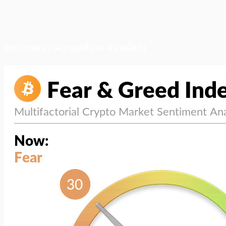
สภาวะตลาด (ความกลัว vs ความโลภ)