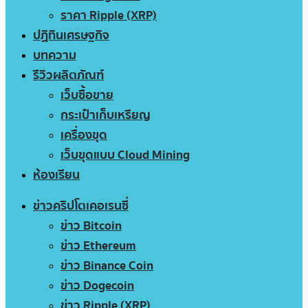
ราคา Ripple (XRP)
ปฏิทินเศรษฐกิจ
บทความ
รีวิวผลิตภัณฑ์
เว็บซื้อขาย
กระเป๋าเก็บเหรียญ
เครื่องขุด
เว็บขุดแบบ Cloud Mining
ห้องเรียน
ข่าวคริปโตเคอเรนซี่
ข่าว Bitcoin
ข่าว Ethereum
ข่าว Binance Coin
ข่าว Dogecoin
ข่าว Ripple (XRP)