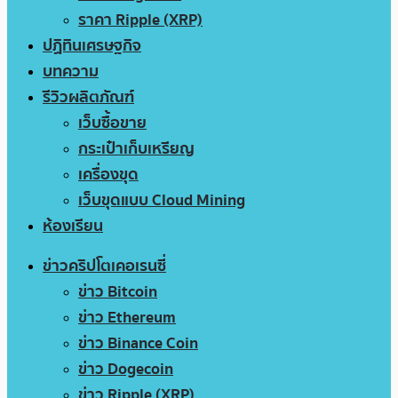
ราคา Ripple (XRP)
ปฏิทินเศรษฐกิจ
บทความ
รีวิวผลิตภัณฑ์
เว็บซื้อขาย
กระเป๋าเก็บเหรียญ
เครื่องขุด
เว็บขุดแบบ Cloud Mining
ห้องเรียน
ข่าวคริปโตเคอเรนซี่
ข่าว Bitcoin
ข่าว Ethereum
ข่าว Binance Coin
ข่าว Dogecoin
ข่าว Ripple (XRP)