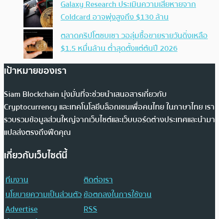
Galaxy Research ประเมินความเสียหายจาก
Coldcard อาจพุ่งสูงถึง $130 ล้าน
ตลาดคริปโตซบเซา วอลุ่มซื้อขายรายวันดิ่งเหลือ
$1.5 หมื่นล้าน ต่ำสุดตั้งแต่ต้นปี 2026
เป้าหมายของเรา
Siam Blockchain มุ่งมั่นที่จะช่วยนำเสนอสารเกี่ยวกับ
Cryptocurrency และเทคโนโลยีบล็อกเชนเพื่อคนไทย ในภาษาไทย เรา
รวบรวมข้อมูลส่วนใหญ่จากเว็บไซต์และเว็บบอร์ดต่างประเทศและนำมา
แปลส่งตรงถึงฟีดคุณ
เกี่ยวกับเว็บไซต์นี้
ทีมงาน
ติดต่อเรา
นโยบายความเป็นส่วนตัว
ข้อตกลงในการใช้งาน
Advertise
RSS