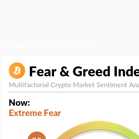
สภาวะตลาด (ความกลัว vs ความโลภ)