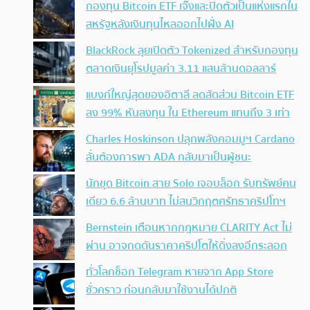
กองทุน Bitcoin ETF เจ๊งและปิดตัวเป็นแห่งแรกใน
สหรัฐหลังเงินทุนไหลออกไปฝั่ง AI
BlackRock ลุยเปิดตัว Tokenized สำหรับกองทุน
ตลาดเงินยุโรปมูลค่า 3.11 แสนล้านดอลลาร์
แบงก์ใหญ่สุดของอิตาลี ลดสัดส่วน Bitcoin ETF
ลง 99% หันลงทุน ใน Ethereum แทนถึง 3 เท่า
Charles Hoskinson ปลุกพลังคอมมูฯ Cardano
ลั่นต้องการพา ADA กลับมาเป็นผู้ชนะ
นักขุด Bitcoin สาย Solo เจอบล็อก รับทรัพย์คน
เดียว 6.6 ล้านบาท ไม่สนวิกฤตศรัทธาคริปโทฯ
Bernstein เตือนหากกฎหมาย CLARITY Act ไม่
ผ่าน อาจกดดันราคาคริปโตให้ดิ่งลงอีกระลอก
ทั่วโลกช็อก Telegram หายจาก App Store
ชั่วคราว ก่อนกลับมาใช้งานได้ปกติ