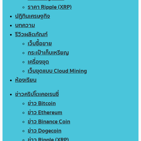
ราคา Ripple (XRP)
ปฏิทินเศรษฐกิจ
บทความ
รีวิวผลิตภัณฑ์
เว็บซื้อขาย
กระเป๋าเก็บเหรียญ
เครื่องขุด
เว็บขุดแบบ Cloud Mining
ห้องเรียน
ข่าวคริปโตเคอเรนซี่
ข่าว Bitcoin
ข่าว Ethereum
ข่าว Binance Coin
ข่าว Dogecoin
ข่าว Ripple (XRP)