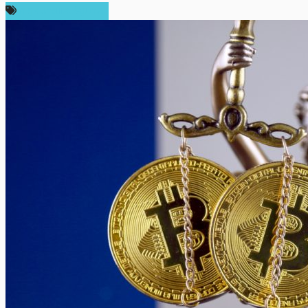
กฎหมายและรัฐบาล