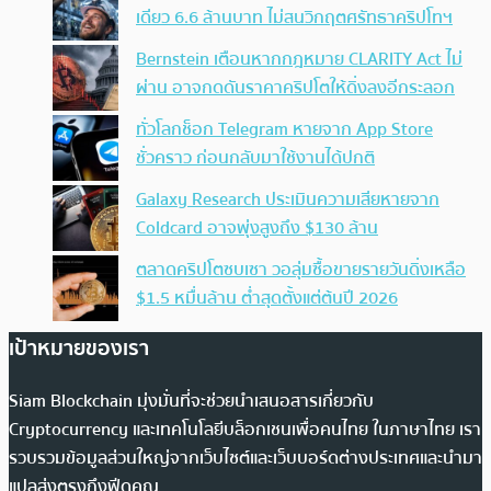
เดียว 6.6 ล้านบาท ไม่สนวิกฤตศรัทธาคริปโทฯ
Bernstein เตือนหากกฎหมาย CLARITY Act ไม่
ผ่าน อาจกดดันราคาคริปโตให้ดิ่งลงอีกระลอก
ทั่วโลกช็อก Telegram หายจาก App Store
ชั่วคราว ก่อนกลับมาใช้งานได้ปกติ
Galaxy Research ประเมินความเสียหายจาก
Coldcard อาจพุ่งสูงถึง $130 ล้าน
ตลาดคริปโตซบเซา วอลุ่มซื้อขายรายวันดิ่งเหลือ
$1.5 หมื่นล้าน ต่ำสุดตั้งแต่ต้นปี 2026
เป้าหมายของเรา
Siam Blockchain มุ่งมั่นที่จะช่วยนำเสนอสารเกี่ยวกับ
Cryptocurrency และเทคโนโลยีบล็อกเชนเพื่อคนไทย ในภาษาไทย เรา
รวบรวมข้อมูลส่วนใหญ่จากเว็บไซต์และเว็บบอร์ดต่างประเทศและนำมา
แปลส่งตรงถึงฟีดคุณ