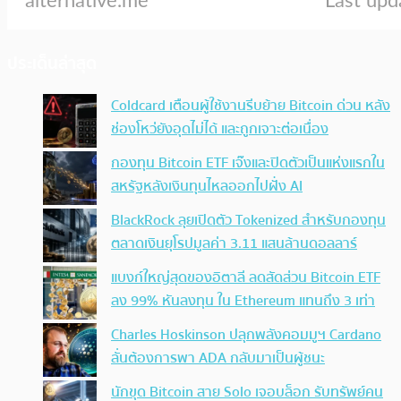
ประเด็นล่าสุด
Coldcard เตือนผู้ใช้งานรีบย้าย Bitcoin ด่วน หลัง
ช่องโหว่ยังอุดไม่ได้ และถูกเจาะต่อเนื่อง
กองทุน Bitcoin ETF เจ๊งและปิดตัวเป็นแห่งแรกใน
สหรัฐหลังเงินทุนไหลออกไปฝั่ง AI
BlackRock ลุยเปิดตัว Tokenized สำหรับกองทุน
ตลาดเงินยุโรปมูลค่า 3.11 แสนล้านดอลลาร์
แบงก์ใหญ่สุดของอิตาลี ลดสัดส่วน Bitcoin ETF
ลง 99% หันลงทุน ใน Ethereum แทนถึง 3 เท่า
Charles Hoskinson ปลุกพลังคอมมูฯ Cardano
ลั่นต้องการพา ADA กลับมาเป็นผู้ชนะ
นักขุด Bitcoin สาย Solo เจอบล็อก รับทรัพย์คน