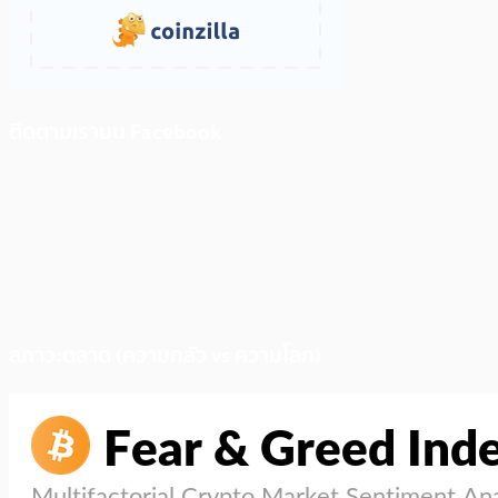
ติดตามเราบน Facebook
สภาวะตลาด (ความกลัว vs ความโลภ)