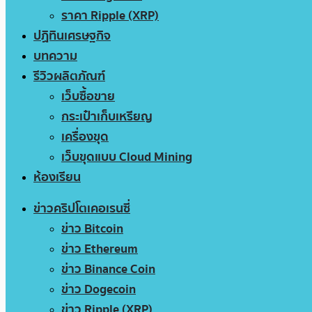
ราคา Ripple (XRP)
ปฏิทินเศรษฐกิจ
บทความ
รีวิวผลิตภัณฑ์
เว็บซื้อขาย
กระเป๋าเก็บเหรียญ
เครื่องขุด
เว็บขุดแบบ Cloud Mining
ห้องเรียน
ข่าวคริปโตเคอเรนซี่
ข่าว Bitcoin
ข่าว Ethereum
ข่าว Binance Coin
ข่าว Dogecoin
ข่าว Ripple (XRP)