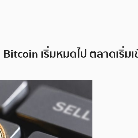
tcoin เริ่มหมดไป ตลาดเริ่มเข้