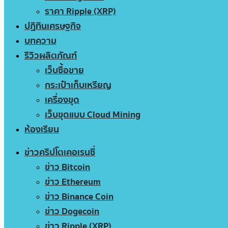
ราคา Ripple (XRP)
ปฏิทินเศรษฐกิจ
บทความ
รีวิวผลิตภัณฑ์
เว็บซื้อขาย
กระเป๋าเก็บเหรียญ
เครื่องขุด
เว็บขุดแบบ Cloud Mining
ห้องเรียน
ข่าวคริปโตเคอเรนซี่
ข่าว Bitcoin
ข่าว Ethereum
ข่าว Binance Coin
ข่าว Dogecoin
ข่าว Ripple (XRP)