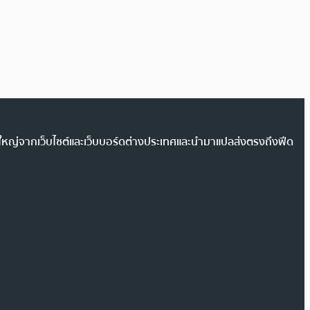
วนใหญ่จากเว็บไซต์และเว็บบอร์ดต่างประเทศและนำมาแปลส่งตรงถึงฟีด