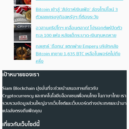
Bitcoin เข้าสู่ ‘สัปดาห์เงินเฟ้อ’ ส่องไทม์ไลน์ 3
ตัวเลขเศรษฐกิจสหรัฐฯ ที่ต้องระวัง
อวสานคริปโทฯ เกลื่อนตลาด! โปรเจกต์แห่ปิดตัว
ทะลุ 100 แห่ง หลังแฮ็กระบาด-เงินทุนหดหาย
กลยุทธ์ ‘ถือทน’ แตกพ่าย Empery บริษัทคลัง
Bitcoin เทขาย 1,635 BTC เหลือในพอร์ตไม่ถึง
ครึ่ง
เป้าหมายของเรา
Siam Blockchain มุ่งมั่นที่จะช่วยนำเสนอสารเกี่ยวกับ
Cryptocurrency และเทคโนโลยีบล็อกเชนเพื่อคนไทย ในภาษาไทย เรา
รวบรวมข้อมูลส่วนใหญ่จากเว็บไซต์และเว็บบอร์ดต่างประเทศและนำมา
แปลส่งตรงถึงฟีดคุณ
เกี่ยวกับเว็บไซต์นี้