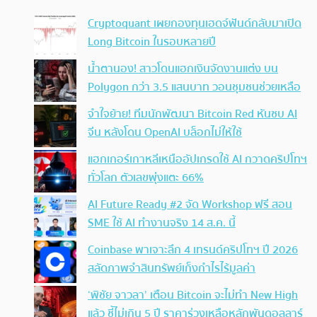
Cryptoquant เผยกองทุนเฮดจ์ฟันด์กลับมาเปิด
Long Bitcoin ในรอบหลายปี
น้ำตานอง! สาวโดนแฮกเงินจัดงานแต่ง บน
Polygon กว่า 3.5 แสนบาท วอนชุมชนช่วยเหลือ
จำใจย้าย! ทีมนักพัฒนา Bitcoin Red หันซบ AI
จีน หลังโดน OpenAI บล็อกไม่ให้ใช้
แฮกเกอร์เกาหลีเหนืออัปเกรดใช้ AI กวาดคริปโทฯ
ทั่วโลก ตัวเลขพุ่งแตะ 66%
AI Future Ready #2 จัด Workshop ฟรี สอน
SME ใช้ AI ทำงานจริง 14 ส.ค. นี้
Coinbase พาเจาะลึก 4 เทรนด์คริปโทฯ ปี 2026
สลัดภาพจำสินทรัพย์เก็งกำไรไร้มูลค่า
‘พิชัย จาวลา’ เตือน Bitcoin จะไม่ทำ New High
แล้ว ชี้ไม่เกิน 5 ปี ราคาร่วงเหลือหลักพันดอลลาร์