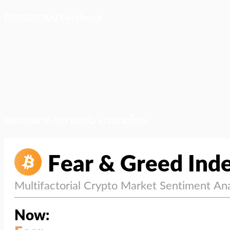
ติดตามเราบน Facebook
สภาวะตลาด (ความกลัว vs ความโลภ)