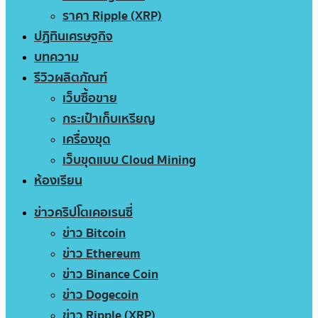
ราคา Ripple (XRP)
ปฏิทินเศรษฐกิจ
บทความ
รีวิวผลิตภัณฑ์
เว็บซื้อขาย
กระเป๋าเก็บเหรียญ
เครื่องขุด
เว็บขุดแบบ Cloud Mining
ห้องเรียน
ข่าวคริปโตเคอเรนซี่
ข่าว Bitcoin
ข่าว Ethereum
ข่าว Binance Coin
ข่าว Dogecoin
ข่าว Ripple (XRP)