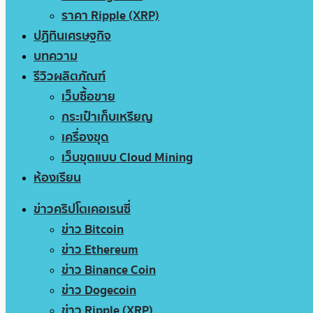
ราคา Ripple (XRP)
ปฏิทินเศรษฐกิจ
บทความ
รีวิวผลิตภัณฑ์
เว็บซื้อขาย
กระเป๋าเก็บเหรียญ
เครื่องขุด
เว็บขุดแบบ Cloud Mining
ห้องเรียน
ข่าวคริปโตเคอเรนซี่
ข่าว Bitcoin
ข่าว Ethereum
ข่าว Binance Coin
ข่าว Dogecoin
ข่าว Ripple (XRP)