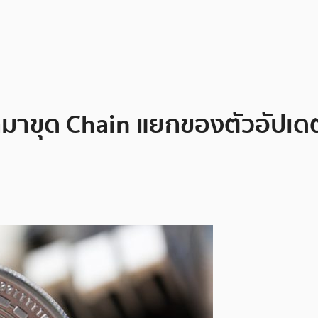
าขุด Chain แยกของตัวอัปเดต C