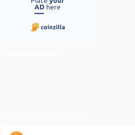
ติดตามเราบน Facebook
สภาวะตลาด (ความกลัว vs ความโลภ)