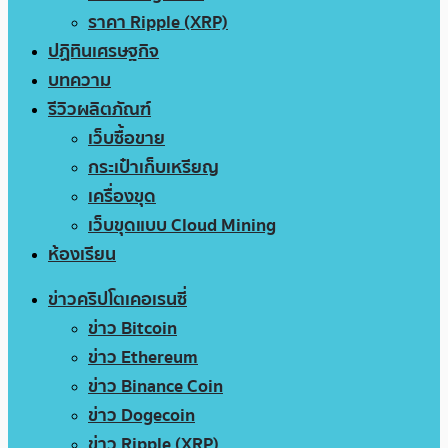
ราคา Ripple (XRP)
ปฏิทินเศรษฐกิจ
บทความ
รีวิวผลิตภัณฑ์
เว็บซื้อขาย
กระเป๋าเก็บเหรียญ
เครื่องขุด
เว็บขุดแบบ Cloud Mining
ห้องเรียน
ข่าวคริปโตเคอเรนซี่
ข่าว Bitcoin
ข่าว Ethereum
ข่าว Binance Coin
ข่าว Dogecoin
ข่าว Ripple (XRP)