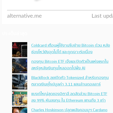
ประเด็นล่าสุด
Coldcard เตือนผู้ใช้งานรีบย้าย Bitcoin ด่วน หลัง
ช่องโหว่ยังอุดไม่ได้ และถูกเจาะต่อเนื่อง
กองทุน Bitcoin ETF เจ๊งและปิดตัวเป็นแห่งแรกใน
สหรัฐหลังเงินทุนไหลออกไปฝั่ง AI
BlackRock ลุยเปิดตัว Tokenized สำหรับกองทุน
ตลาดเงินยุโรปมูลค่า 3.11 แสนล้านดอลลาร์
แบงก์ใหญ่สุดของอิตาลี ลดสัดส่วน Bitcoin ETF
ลง 99% หันลงทุน ใน Ethereum แทนถึง 3 เท่า
Charles Hoskinson ปลุกพลังคอมมูฯ Cardano