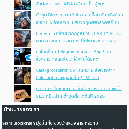
ลั่นต้องการพา ADA กลับมาเป็นผู้ชนะ
นักขุด Bitcoin สาย Solo เจอบล็อก รับทรัพย์คน
เดียว 6.6 ล้านบาท ไม่สนวิกฤตศรัทธาคริปโทฯ
Bernstein เตือนหากกฎหมาย CLARITY Act ไม่
ผ่าน อาจกดดันราคาคริปโตให้ดิ่งลงอีกระลอก
ทั่วโลกช็อก Telegram หายจาก App Store
ชั่วคราว ก่อนกลับมาใช้งานได้ปกติ
Galaxy Research ประเมินความเสียหายจาก
Coldcard อาจพุ่งสูงถึง $130 ล้าน
ตลาดคริปโตซบเซา วอลุ่มซื้อขายรายวันดิ่งเหลือ
$1.5 หมื่นล้าน ต่ำสุดตั้งแต่ต้นปี 2026
เป้าหมายของเรา
Siam Blockchain มุ่งมั่นที่จะช่วยนำเสนอสารเกี่ยวกับ