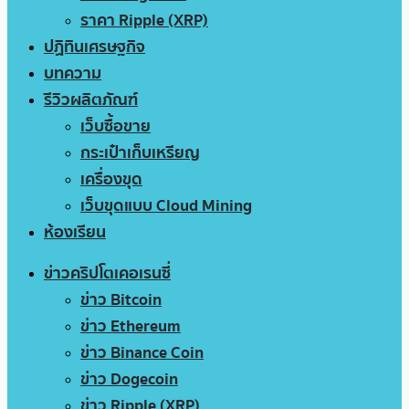
ราคา Ripple (XRP)
ปฏิทินเศรษฐกิจ
บทความ
รีวิวผลิตภัณฑ์
เว็บซื้อขาย
กระเป๋าเก็บเหรียญ
เครื่องขุด
เว็บขุดแบบ Cloud Mining
ห้องเรียน
ข่าวคริปโตเคอเรนซี่
ข่าว Bitcoin
ข่าว Ethereum
ข่าว Binance Coin
ข่าว Dogecoin
ข่าว Ripple (XRP)