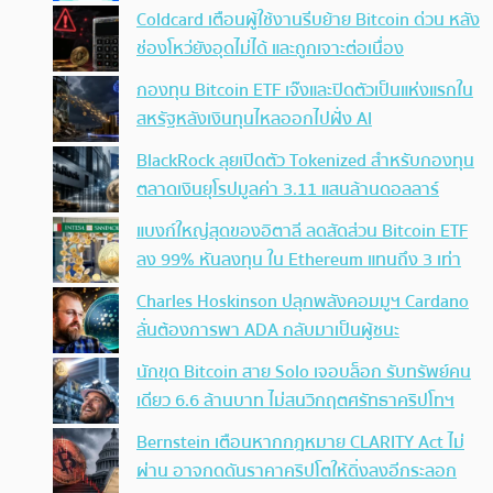
Coldcard เตือนผู้ใช้งานรีบย้าย Bitcoin ด่วน หลัง
ช่องโหว่ยังอุดไม่ได้ และถูกเจาะต่อเนื่อง
กองทุน Bitcoin ETF เจ๊งและปิดตัวเป็นแห่งแรกใน
สหรัฐหลังเงินทุนไหลออกไปฝั่ง AI
BlackRock ลุยเปิดตัว Tokenized สำหรับกองทุน
ตลาดเงินยุโรปมูลค่า 3.11 แสนล้านดอลลาร์
แบงก์ใหญ่สุดของอิตาลี ลดสัดส่วน Bitcoin ETF
ลง 99% หันลงทุน ใน Ethereum แทนถึง 3 เท่า
Charles Hoskinson ปลุกพลังคอมมูฯ Cardano
ลั่นต้องการพา ADA กลับมาเป็นผู้ชนะ
นักขุด Bitcoin สาย Solo เจอบล็อก รับทรัพย์คน
เดียว 6.6 ล้านบาท ไม่สนวิกฤตศรัทธาคริปโทฯ
Bernstein เตือนหากกฎหมาย CLARITY Act ไม่
ผ่าน อาจกดดันราคาคริปโตให้ดิ่งลงอีกระลอก