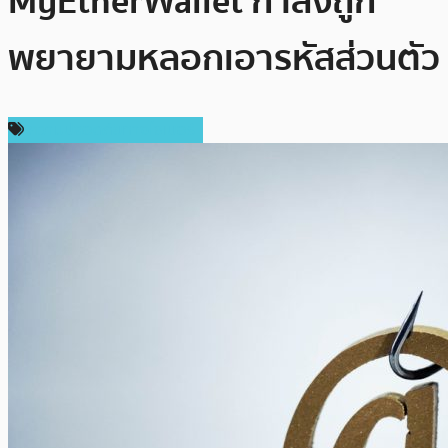
MyEtherWallet กำลังถูก
พยายามหลอกเอารหัสส่วนตัว
ความปลอดภัยทางไซเบอร์