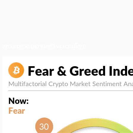
สภาวะตลาด (ความกลัว vs ความโลภ)