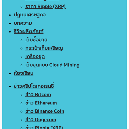
ราคา Ripple (XRP)
ปฏิทินเศรษฐกิจ
บทความ
รีวิวผลิตภัณฑ์
เว็บซื้อขาย
กระเป๋าเก็บเหรียญ
เครื่องขุด
เว็บขุดแบบ Cloud Mining
ห้องเรียน
ข่าวคริปโตเคอเรนซี่
ข่าว Bitcoin
ข่าว Ethereum
ข่าว Binance Coin
ข่าว Dogecoin
ข่าว Ripple (XRP)