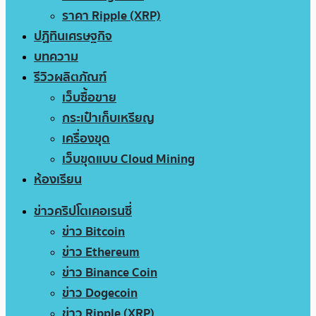
ราคา Ripple (XRP)
ปฏิทินเศรษฐกิจ
บทความ
รีวิวผลิตภัณฑ์
เว็บซื้อขาย
กระเป๋าเก็บเหรียญ
เครื่องขุด
เว็บขุดแบบ Cloud Mining
ห้องเรียน
ข่าวคริปโตเคอเรนซี่
ข่าว Bitcoin
ข่าว Ethereum
ข่าว Binance Coin
ข่าว Dogecoin
ข่าว Ripple (XRP)