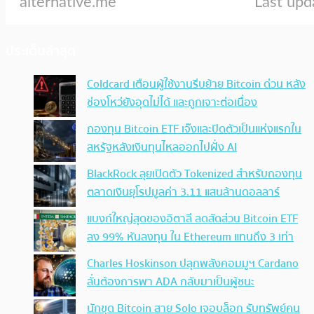
ประเด็นล่าสุด
Coldcard เตือนผู้ใช้งานรีบย้าย Bitcoin ด่วน หลัง
ช่องโหว่ยังอุดไม่ได้ และถูกเจาะต่อเนื่อง
กองทุน Bitcoin ETF เจ๊งและปิดตัวเป็นแห่งแรกใน
สหรัฐหลังเงินทุนไหลออกไปฝั่ง AI
BlackRock ลุยเปิดตัว Tokenized สำหรับกองทุน
ตลาดเงินยุโรปมูลค่า 3.11 แสนล้านดอลลาร์
แบงก์ใหญ่สุดของอิตาลี ลดสัดส่วน Bitcoin ETF
ลง 99% หันลงทุน ใน Ethereum แทนถึง 3 เท่า
Charles Hoskinson ปลุกพลังคอมมูฯ Cardano
ลั่นต้องการพา ADA กลับมาเป็นผู้ชนะ
นักขุด Bitcoin สาย Solo เจอบล็อก รับทรัพย์คน