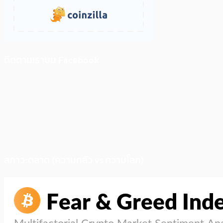
ติดตามเราบน Facebook
สภาวะตลาด (ความกลัว vs ความโลภ)