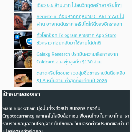
เดียว 6.6 ล้านบาท ไม่สนวิกฤตศรัทธาคริปโทฯ
Bernstein เตือนหากกฎหมาย CLARITY Act ไม่
ผ่าน อาจกดดันราคาคริปโตให้ดิ่งลงอีกระลอก
ทั่วโลกช็อก Telegram หายจาก App Store
ชั่วคราว ก่อนกลับมาใช้งานได้ปกติ
Galaxy Research ประเมินความเสียหายจาก
Coldcard อาจพุ่งสูงถึง $130 ล้าน
ตลาดคริปโตซบเซา วอลุ่มซื้อขายรายวันดิ่งเหลือ
$1.5 หมื่นล้าน ต่ำสุดตั้งแต่ต้นปี 2026
เป้าหมายของเรา
Siam Blockchain มุ่งมั่นที่จะช่วยนำเสนอสารเกี่ยวกับ
Cryptocurrency และเทคโนโลยีบล็อกเชนเพื่อคนไทย ในภาษาไทย เรา
รวบรวมข้อมูลส่วนใหญ่จากเว็บไซต์และเว็บบอร์ดต่างประเทศและนำมา
แปลส่งตรงถึงฟีดคุณ