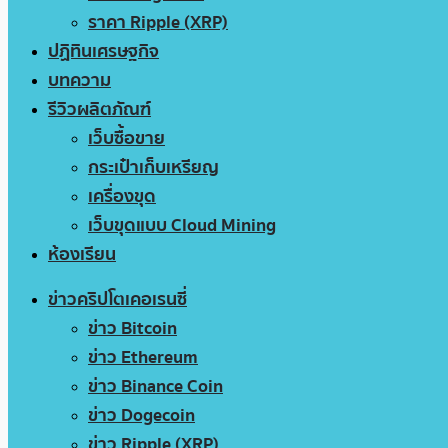
ราคา Ripple (XRP)
ปฏิทินเศรษฐกิจ
บทความ
รีวิวผลิตภัณฑ์
เว็บซื้อขาย
กระเป๋าเก็บเหรียญ
เครื่องขุด
เว็บขุดแบบ Cloud Mining
ห้องเรียน
ข่าวคริปโตเคอเรนซี่
ข่าว Bitcoin
ข่าว Ethereum
ข่าว Binance Coin
ข่าว Dogecoin
ข่าว Ripple (XRP)