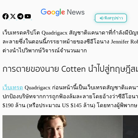
ฟังสรุปข่าว
พร้อมเล่น
เว็บเทรดคริปโต Quadrigacx สัญชาติแคนาดาที่กำลังมีปัญห
ละลายซึ่งในตอนนี้ภรรยาหม้ายของซีอีโอนาง Jennifer Robe
ต่างนำไปวิพากษ์วิจารณ์จำนวนมาก
การตายของนาย Cotten นำไปสู่ทฤษฎี
เว็บเทรด
Quadrigacx ก่อนหน้านี้เป็นเว็บเทรดสัญชาติแคนา
ปกป้องบริษัทจากการถูกฟ้องล้มละลายโดยอ้างว่าซีอีโอนาย 
$190 ล้าน (หรือประมาณ US $145 ล้าน) โดยทางผู้พิพากษ