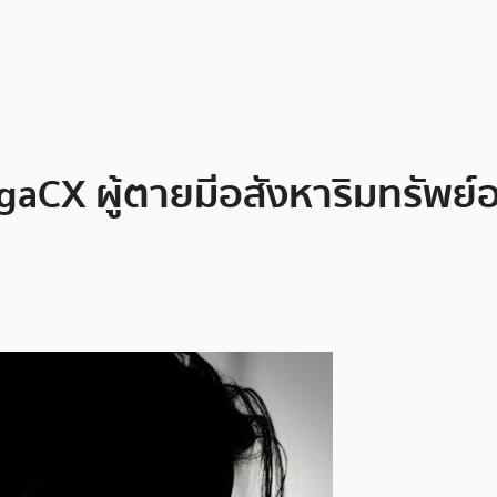
CX ผู้ตายมีอสังหาริมทรัพย์อ