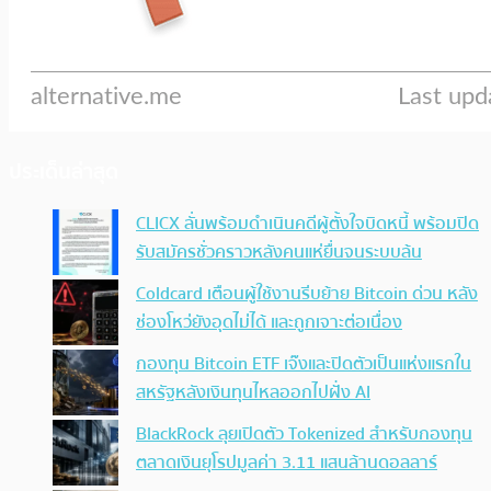
ประเด็นล่าสุด
CLICX ลั่นพร้อมดำเนินคดีผู้ตั้งใจบิดหนี้ พร้อมปิด
รับสมัครชั่วคราวหลังคนแห่ยื่นจนระบบล้น
Coldcard เตือนผู้ใช้งานรีบย้าย Bitcoin ด่วน หลัง
ช่องโหว่ยังอุดไม่ได้ และถูกเจาะต่อเนื่อง
กองทุน Bitcoin ETF เจ๊งและปิดตัวเป็นแห่งแรกใน
สหรัฐหลังเงินทุนไหลออกไปฝั่ง AI
BlackRock ลุยเปิดตัว Tokenized สำหรับกองทุน
ตลาดเงินยุโรปมูลค่า 3.11 แสนล้านดอลลาร์