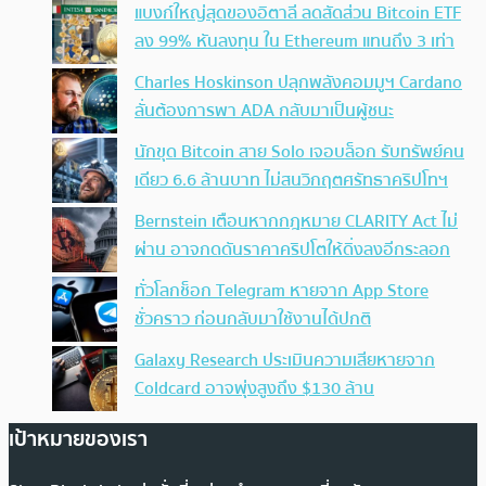
แบงก์ใหญ่สุดของอิตาลี ลดสัดส่วน Bitcoin ETF
ลง 99% หันลงทุน ใน Ethereum แทนถึง 3 เท่า
Charles Hoskinson ปลุกพลังคอมมูฯ Cardano
ลั่นต้องการพา ADA กลับมาเป็นผู้ชนะ
นักขุด Bitcoin สาย Solo เจอบล็อก รับทรัพย์คน
เดียว 6.6 ล้านบาท ไม่สนวิกฤตศรัทธาคริปโทฯ
Bernstein เตือนหากกฎหมาย CLARITY Act ไม่
ผ่าน อาจกดดันราคาคริปโตให้ดิ่งลงอีกระลอก
ทั่วโลกช็อก Telegram หายจาก App Store
ชั่วคราว ก่อนกลับมาใช้งานได้ปกติ
Galaxy Research ประเมินความเสียหายจาก
Coldcard อาจพุ่งสูงถึง $130 ล้าน
เป้าหมายของเรา