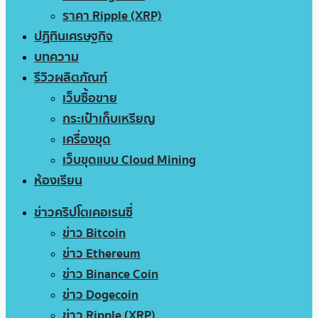
ราคา Ripple (XRP)
ปฏิทินเศรษฐกิจ
บทความ
รีวิวผลิตภัณฑ์
เว็บซื้อขาย
กระเป๋าเก็บเหรียญ
เครื่องขุด
เว็บขุดแบบ Cloud Mining
ห้องเรียน
ข่าวคริปโตเคอเรนซี่
ข่าว Bitcoin
ข่าว Ethereum
ข่าว Binance Coin
ข่าว Dogecoin
ข่าว Ripple (XRP)