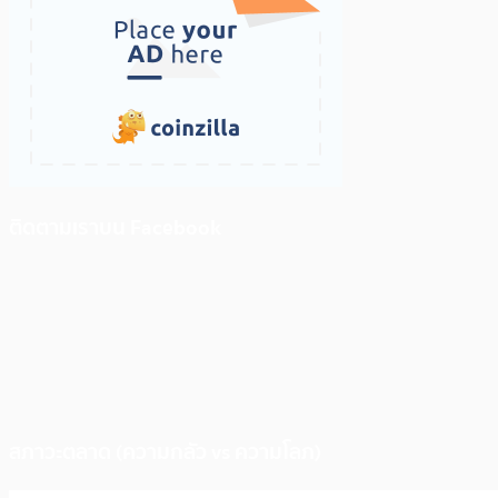
ติดตามเราบน Facebook
สภาวะตลาด (ความกลัว vs ความโลภ)