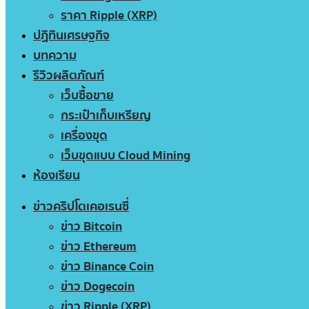
ราคา Ripple (XRP)
ปฏิทินเศรษฐกิจ
บทความ
รีวิวผลิตภัณฑ์
เว็บซื้อขาย
กระเป๋าเก็บเหรียญ
เครื่องขุด
เว็บขุดแบบ Cloud Mining
ห้องเรียน
ข่าวคริปโตเคอเรนซี่
ข่าว Bitcoin
ข่าว Ethereum
ข่าว Binance Coin
ข่าว Dogecoin
ข่าว Ripple (XRP)