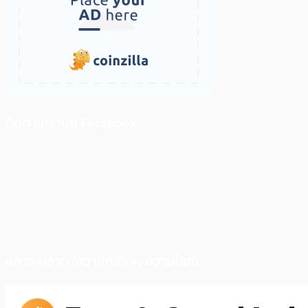
ติดตามเราบน Facebook
สภาวะตลาด (ความกลัว vs ความโลภ)