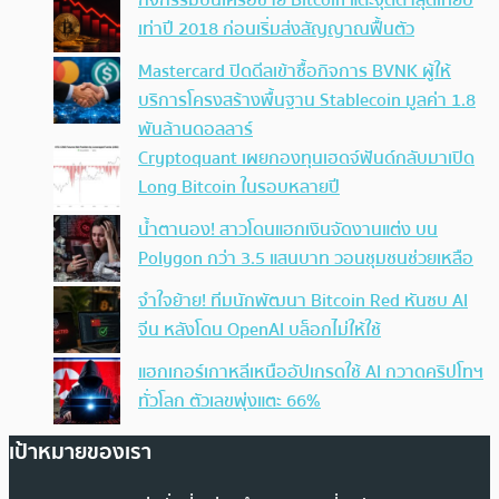
เท่าปี 2018 ก่อนเริ่มส่งสัญญาณฟื้นตัว
Mastercard ปิดดีลเข้าซื้อกิจการ BVNK ผู้ให้
บริการโครงสร้างพื้นฐาน Stablecoin มูลค่า 1.8
พันล้านดอลลาร์
Cryptoquant เผยกองทุนเฮดจ์ฟันด์กลับมาเปิด
Long Bitcoin ในรอบหลายปี
น้ำตานอง! สาวโดนแฮกเงินจัดงานแต่ง บน
Polygon กว่า 3.5 แสนบาท วอนชุมชนช่วยเหลือ
จำใจย้าย! ทีมนักพัฒนา Bitcoin Red หันซบ AI
จีน หลังโดน OpenAI บล็อกไม่ให้ใช้
แฮกเกอร์เกาหลีเหนืออัปเกรดใช้ AI กวาดคริปโทฯ
ทั่วโลก ตัวเลขพุ่งแตะ 66%
เป้าหมายของเรา