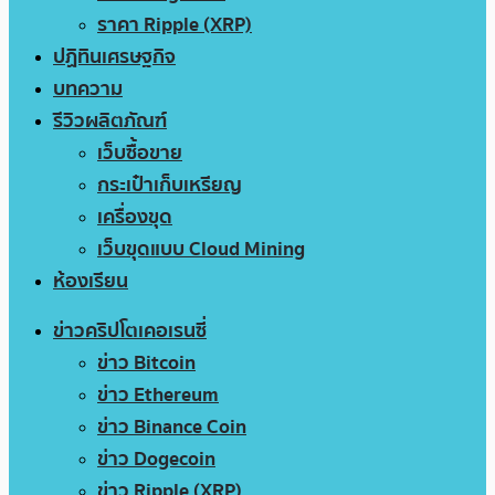
ราคา Ripple (XRP)
ปฏิทินเศรษฐกิจ
บทความ
รีวิวผลิตภัณฑ์
เว็บซื้อขาย
กระเป๋าเก็บเหรียญ
เครื่องขุด
เว็บขุดแบบ Cloud Mining
ห้องเรียน
ข่าวคริปโตเคอเรนซี่
ข่าว Bitcoin
ข่าว Ethereum
ข่าว Binance Coin
ข่าว Dogecoin
ข่าว Ripple (XRP)