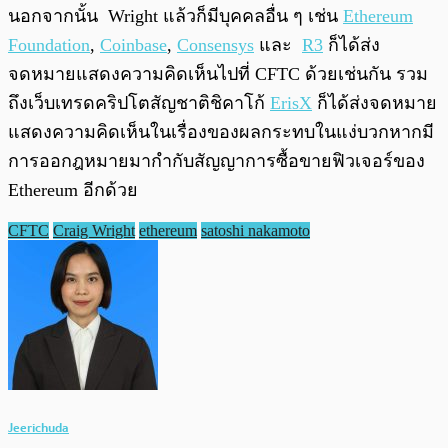
นอกจากนั้น Wright แล้วก็มีบุคคลอื่น ๆ เช่น
Ethereum
Foundation
,
Coinbase
,
Consensys
และ
R3
ก็ได้ส่ง
จดหมายแสดงความคิดเห็นไปที่ CFTC ด้วยเช่นกัน รวม
ถึงเว็บเทรดคริปโตสัญชาติชิคาโก้
ErisX
ก็ได้ส่งจดหมาย
แสดงความคิดเห็นในเรื่องของผลกระทบในแง่บวกหากมี
การออกฎหมายมากำกับสัญญาการซื้อขายฟิวเจอร์ของ
Ethereum อีกด้วย
CFTC
Craig Wright
ethereum
satoshi nakamoto
Jeerichuda