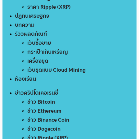
ราคา Ripple (XRP)
ปฏิทินเศรษฐกิจ
บทความ
รีวิวผลิตภัณฑ์
เว็บซื้อขาย
กระเป๋าเก็บเหรียญ
เครื่องขุด
เว็บขุดแบบ Cloud Mining
ห้องเรียน
ข่าวคริปโตเคอเรนซี่
ข่าว Bitcoin
ข่าว Ethereum
ข่าว Binance Coin
ข่าว Dogecoin
ข่าว Ripple (XRP)