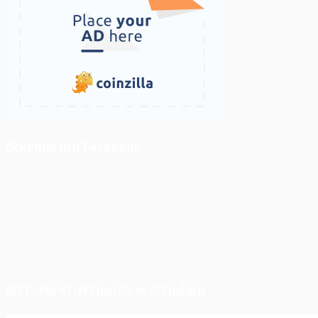
ติดตามเราบน Facebook
สภาวะตลาด (ความกลัว vs ความโลภ)