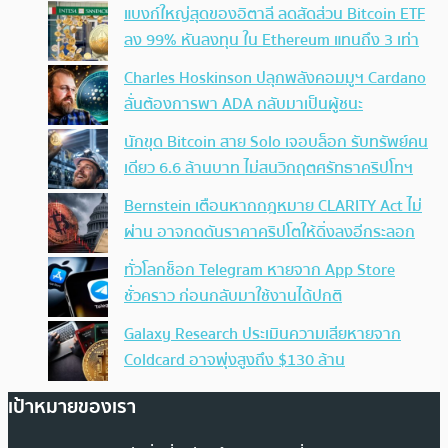
แบงก์ใหญ่สุดของอิตาลี ลดสัดส่วน Bitcoin ETF
ลง 99% หันลงทุน ใน Ethereum แทนถึง 3 เท่า
Charles Hoskinson ปลุกพลังคอมมูฯ Cardano
ลั่นต้องการพา ADA กลับมาเป็นผู้ชนะ
นักขุด Bitcoin สาย Solo เจอบล็อก รับทรัพย์คน
เดียว 6.6 ล้านบาท ไม่สนวิกฤตศรัทธาคริปโทฯ
Bernstein เตือนหากกฎหมาย CLARITY Act ไม่
ผ่าน อาจกดดันราคาคริปโตให้ดิ่งลงอีกระลอก
ทั่วโลกช็อก Telegram หายจาก App Store
ชั่วคราว ก่อนกลับมาใช้งานได้ปกติ
Galaxy Research ประเมินความเสียหายจาก
Coldcard อาจพุ่งสูงถึง $130 ล้าน
เป้าหมายของเรา