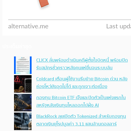
ประเด็นล่าสุด
CLICX ลั่นพร้อมดำเนินคดีผู้ตั้งใจบิดหนี้ พร้อมปิด
รับสมัครชั่วคราวหลังคนแห่ยื่นจนระบบล้น
Coldcard เตือนผู้ใช้งานรีบย้าย Bitcoin ด่วน หลัง
ช่องโหว่ยังอุดไม่ได้ และถูกเจาะต่อเนื่อง
กองทุน Bitcoin ETF เจ๊งและปิดตัวเป็นแห่งแรกใน
สหรัฐหลังเงินทุนไหลออกไปฝั่ง AI
BlackRock ลุยเปิดตัว Tokenized สำหรับกองทุน
ตลาดเงินยุโรปมูลค่า 3.11 แสนล้านดอลลาร์