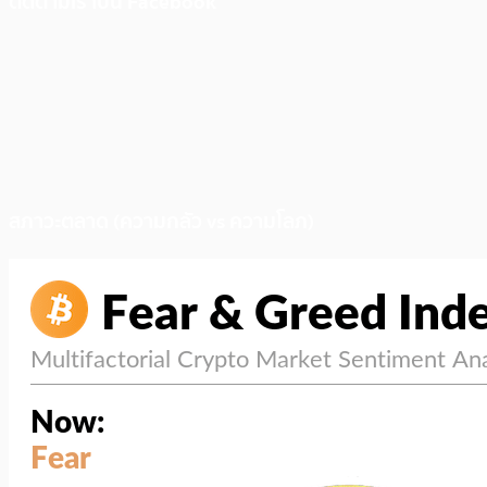
ติดตามเราบน Facebook
สภาวะตลาด (ความกลัว vs ความโลภ)