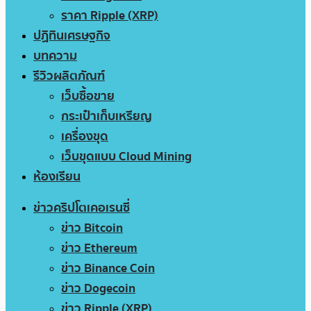
ราคา Ripple (XRP)
ปฏิทินเศรษฐกิจ
บทความ
รีวิวผลิตภัณฑ์
เว็บซื้อขาย
กระเป๋าเก็บเหรียญ
เครื่องขุด
เว็บขุดแบบ Cloud Mining
ห้องเรียน
ข่าวคริปโตเคอเรนซี่
ข่าว Bitcoin
ข่าว Ethereum
ข่าว Binance Coin
ข่าว Dogecoin
ข่าว Ripple (XRP)