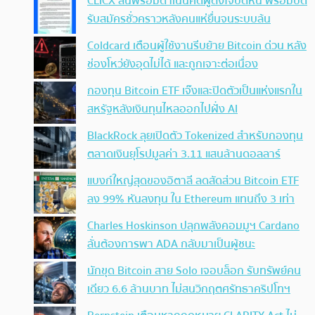
CLICX ลั่นพร้อมดำเนินคดีผู้ตั้งใจบิดหนี้ พร้อมปิด
รับสมัครชั่วคราวหลังคนแห่ยื่นจนระบบล้น
Coldcard เตือนผู้ใช้งานรีบย้าย Bitcoin ด่วน หลัง
ช่องโหว่ยังอุดไม่ได้ และถูกเจาะต่อเนื่อง
กองทุน Bitcoin ETF เจ๊งและปิดตัวเป็นแห่งแรกใน
สหรัฐหลังเงินทุนไหลออกไปฝั่ง AI
BlackRock ลุยเปิดตัว Tokenized สำหรับกองทุน
ตลาดเงินยุโรปมูลค่า 3.11 แสนล้านดอลลาร์
แบงก์ใหญ่สุดของอิตาลี ลดสัดส่วน Bitcoin ETF
ลง 99% หันลงทุน ใน Ethereum แทนถึง 3 เท่า
Charles Hoskinson ปลุกพลังคอมมูฯ Cardano
ลั่นต้องการพา ADA กลับมาเป็นผู้ชนะ
นักขุด Bitcoin สาย Solo เจอบล็อก รับทรัพย์คน
เดียว 6.6 ล้านบาท ไม่สนวิกฤตศรัทธาคริปโทฯ