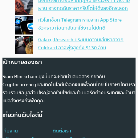
Bernstein เตือนหากกฎหมาย CLARITY Act ไม่
ผ่าน อาจกดดันราคาคริปโตให้ดิ่งลงอีกระลอก
ทั่วโลกช็อก Telegram หายจาก App Store
ชั่วคราว ก่อนกลับมาใช้งานได้ปกติ
Galaxy Research ประเมินความเสียหายจาก
Coldcard อาจพุ่งสูงถึง $130 ล้าน
เป้าหมายของเรา
Siam Blockchain มุ่งมั่นที่จะช่วยนำเสนอสารเกี่ยวกับ
Cryptocurrency และเทคโนโลยีบล็อกเชนเพื่อคนไทย ในภาษาไทย เรา
รวบรวมข้อมูลส่วนใหญ่จากเว็บไซต์และเว็บบอร์ดต่างประเทศและนำมา
แปลส่งตรงถึงฟีดคุณ
เกี่ยวกับเว็บไซต์นี้
ทีมงาน
ติดต่อเรา