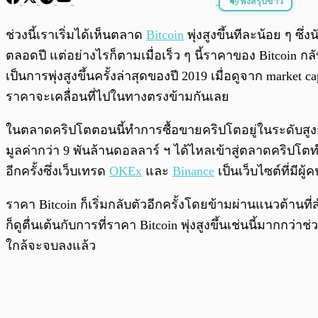
ฟังสรุปข่าว
พร้อมเล่น
ช่วงนี้เราเริ่มได้เห็นตลาด
Bitcoin
พุ่งสูงขึ้นทีละน้อย ๆ ซ
ตลอดปี แต่อย่างไรก็ตามเมื่อเร็ว ๆ นี้ราคาของ Bitcoin กลับ
เป็นการพุ่งสูงขึ้นครั้งล่าสุดของปี 2019 เมื่อดูจาก marke
ราคาจะเคลื่อนที่ไปในทางตรงข้ามกันเลย
ในตลาดคริปโตตอนนี้ทำการซื้อขายคริปโตอยู่ในระดับสูงสุดใ
มูลค่ากว่า 9 พันล้านดอลลาร์ ฯ ได้ไหลเข้าสู่ตลาดคริปโต
อีกครั้งซึ่งเว็บเทรด
OKEx
และ
Binance
เป็นเว็บไซต์ที่มี
ราคา Bitcoin ก็เริ่มกลับตัวอีกครั้งโดยข้ามผ่านแนวต้านที่
ก็ดูตื่นเต้นกับการที่ราคา Bitcoin พุ่งสูงขึ้นเช่นนี้มากกว่
ใกล้จะจบลงแล้ว