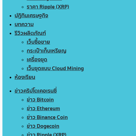
ราคา Ripple (XRP)
ปฏิทินเศรษฐกิจ
บทความ
รีวิวผลิตภัณฑ์
เว็บซื้อขาย
กระเป๋าเก็บเหรียญ
เครื่องขุด
เว็บขุดแบบ Cloud Mining
ห้องเรียน
ข่าวคริปโตเคอเรนซี่
ข่าว Bitcoin
ข่าว Ethereum
ข่าว Binance Coin
ข่าว Dogecoin
ข่าว Ripple (XRP)