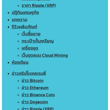
ราคา Ripple (XRP)
ปฏิทินเศรษฐกิจ
บทความ
รีวิวผลิตภัณฑ์
เว็บซื้อขาย
กระเป๋าเก็บเหรียญ
เครื่องขุด
เว็บขุดแบบ Cloud Mining
ห้องเรียน
ข่าวคริปโตเคอเรนซี่
ข่าว Bitcoin
ข่าว Ethereum
ข่าว Binance Coin
ข่าว Dogecoin
ข่าว Ripple (XRP)