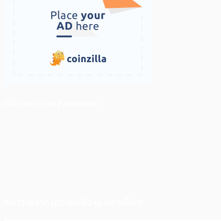
ติดตามเราบน Facebook
สภาวะตลาด (ความกลัว vs ความโลภ)