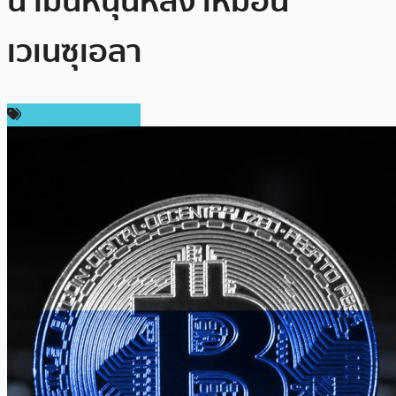
น้ำมันหนุนหลัง เหมือน
เวเนซุเอลา
ข่าวคริปโตเคอเรนซี่