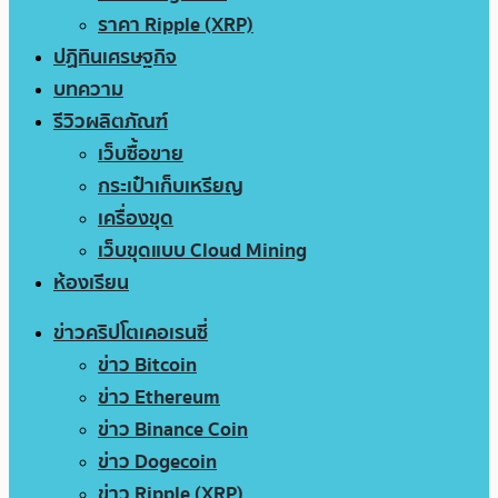
ราคา Ripple (XRP)
ปฏิทินเศรษฐกิจ
บทความ
รีวิวผลิตภัณฑ์
เว็บซื้อขาย
กระเป๋าเก็บเหรียญ
เครื่องขุด
เว็บขุดแบบ Cloud Mining
ห้องเรียน
ข่าวคริปโตเคอเรนซี่
ข่าว Bitcoin
ข่าว Ethereum
ข่าว Binance Coin
ข่าว Dogecoin
ข่าว Ripple (XRP)