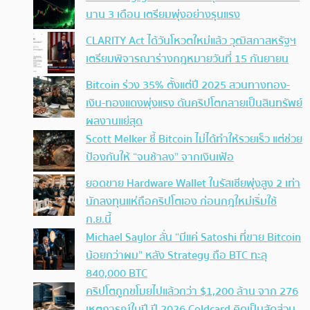
นาน 3 เดือน เตรียมพุ่งอย่างรุนแรง
CLARITY Act ได้วันโหวตใหม่แล้ว วุฒิสภาสหรัฐฯ
เตรียมพิจารณาร่างกฎหมายวันที่ 15 กันยายน
Bitcoin ร่วง 35% ตั้งแต่ปี 2025 สวนทางทอง-
เงิน-ทองแดงพุ่งแรง ดันคริปโตกลายเป็นสินทรัพย์
ผลงานแย่สุด
Scott Melker ชี้ Bitcoin ไม่ได้ทำให้รวยเร็ว แต่ช่วย
ป้องกันให้ “จนช้าลง” จากเงินเฟ้อ
ยอดขาย Hardware Wallet ในรัสเซียพุ่งสูง 2 เท่า
นักลงทุนแห่ถือคริปโตเอง ก่อนกฎใหม่เริ่มใช้
ก.ย.นี้
Michael Saylor ลั่น “มีแค่ Satoshi ที่ขาย Bitcoin
น้อยกว่าผม” หลัง Strategy ถือ BTC ทะลุ
840,000 BTC
คริปโตถูกขโมยไปแล้วกว่า $1,200 ล้าน จาก 276
เหตุการณ์ในปี ปี 2026 Coldcard คิดเป็นสัดส่วน