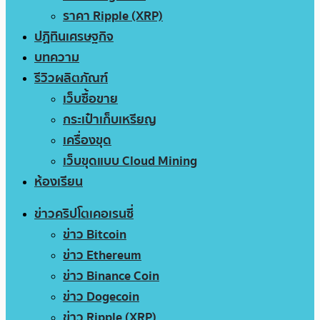
ราคา Ripple (XRP)
ปฏิทินเศรษฐกิจ
บทความ
รีวิวผลิตภัณฑ์
เว็บซื้อขาย
กระเป๋าเก็บเหรียญ
เครื่องขุด
เว็บขุดแบบ Cloud Mining
ห้องเรียน
ข่าวคริปโตเคอเรนซี่
ข่าว Bitcoin
ข่าว Ethereum
ข่าว Binance Coin
ข่าว Dogecoin
ข่าว Ripple (XRP)