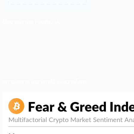
ติดตามเราบน Facebook
สภาวะตลาด (ความกลัว vs ความโลภ)