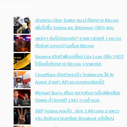
ประเด็นล่าสุด
นักลงทุน Uber รุ่นแรก แนะนำให้เทขาย Bitcoin
เพื่อไปซื้อ Solana และ Bittensor (TAO) แทน
สหรัฐฯ เริ่มไม่ปลอดภัย? ชายชาวมิสซูรี 3 คน ถูก
ตั้งข้อหาบุกรุกบ้านขโมย Bitcoin
Binance เปิดตัวฟีเจอร์ใหม่ Lite Loan กู้ยืม USDT
ได้โดยไม่ต้องขาย Bitcoin จากพอร์ต
Cloudflare เปิดตัวกระเป๋า Stablecoin ให้ AI
Agent จ่ายค่า API และคอนเทนต์เองได้
Michael Burry เตือน ตลาดหุ้นอาจใกล้พีคเสี่ยง
ดิ่งแรง ย้ำวิกฤตปี 1987 อาจซ้ำรอย
XRP-Solana หลบไป : ส่อง 3 Altcoins ฉายแวว
เด่น ส่งสัญญาณเตรียม Breakout ครั้งใหญ่