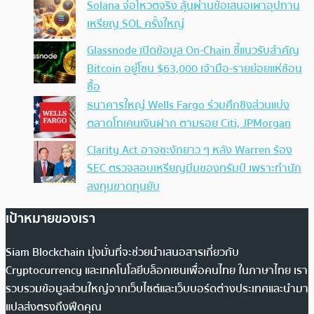
Solana จ่อโหวตจริง ลุ้นผ่านข้อเสนอเผาอุปทาน
เหรียญ SOL ครั้งใหญ่
Glassnode เปิดข้อมูล On-Chain ชี้แนวรับสำคัญ
Bitcoin อยู่โซน $63,000 เจ้ามือ-รายย่อยแห่ช้อน
ซื้อ
ธนาคารใหญ่ Wells Fargo ร่วมศึกชิงส่วนแบ่ง
ตลาดโทเคนเงินฝาก ตามรอย Citi, JPMorgan
Clarity Act อาจชะงักยาว ๆ หลัง Warren ร้อง
SEC ตรวจสอบเหรียญมีมของทรัมป์ เพราะทำนัก
ลงทุนขาดทุนยับ
เป้าหมายของเรา
Siam Blockchain มุ่งมั่นที่จะช่วยนำเสนอสารเกี่ยวกับ
Cryptocurrency และเทคโนโลยีบล็อกเชนเพื่อคนไทย ในภาษาไทย เรา
รวบรวมข้อมูลส่วนใหญ่จากเว็บไซต์และเว็บบอร์ดต่างประเทศและนำมา
แปลส่งตรงถึงฟีดคุณ