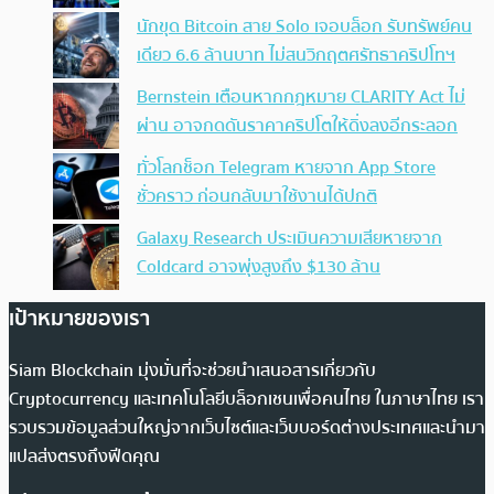
นักขุด Bitcoin สาย Solo เจอบล็อก รับทรัพย์คน
เดียว 6.6 ล้านบาท ไม่สนวิกฤตศรัทธาคริปโทฯ
Bernstein เตือนหากกฎหมาย CLARITY Act ไม่
ผ่าน อาจกดดันราคาคริปโตให้ดิ่งลงอีกระลอก
ทั่วโลกช็อก Telegram หายจาก App Store
ชั่วคราว ก่อนกลับมาใช้งานได้ปกติ
Galaxy Research ประเมินความเสียหายจาก
Coldcard อาจพุ่งสูงถึง $130 ล้าน
เป้าหมายของเรา
Siam Blockchain มุ่งมั่นที่จะช่วยนำเสนอสารเกี่ยวกับ
Cryptocurrency และเทคโนโลยีบล็อกเชนเพื่อคนไทย ในภาษาไทย เรา
รวบรวมข้อมูลส่วนใหญ่จากเว็บไซต์และเว็บบอร์ดต่างประเทศและนำมา
แปลส่งตรงถึงฟีดคุณ