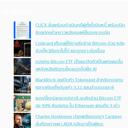
ประเด็นล่าสุด
CLICX ลั่นพร้อมดำเนินคดีผู้ตั้งใจบิดหนี้ พร้อมปิด
รับสมัครชั่วคราวหลังคนแห่ยื่นจนระบบล้น
Coldcard เตือนผู้ใช้งานรีบย้าย Bitcoin ด่วน หลัง
ช่องโหว่ยังอุดไม่ได้ และถูกเจาะต่อเนื่อง
กองทุน Bitcoin ETF เจ๊งและปิดตัวเป็นแห่งแรกใน
สหรัฐหลังเงินทุนไหลออกไปฝั่ง AI
BlackRock ลุยเปิดตัว Tokenized สำหรับกองทุน
ตลาดเงินยุโรปมูลค่า 3.11 แสนล้านดอลลาร์
แบงก์ใหญ่สุดของอิตาลี ลดสัดส่วน Bitcoin ETF
ลง 99% หันลงทุน ใน Ethereum แทนถึง 3 เท่า
Charles Hoskinson ปลุกพลังคอมมูฯ Cardano
ลั่นต้องการพา ADA กลับมาเป็นผู้ชนะ