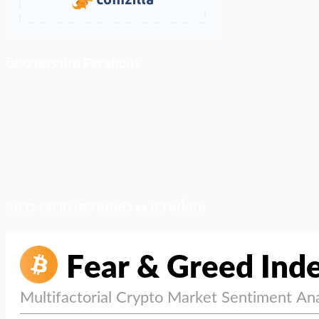
ติดตามเราบน Facebook
สภาวะตลาด (ความกลัว vs ความโลภ)