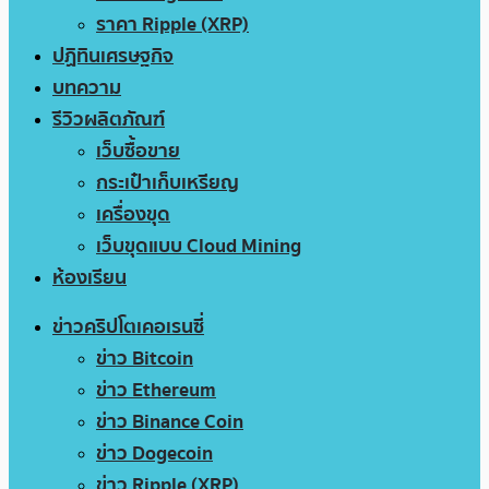
ราคา Ripple (XRP)
ปฏิทินเศรษฐกิจ
บทความ
รีวิวผลิตภัณฑ์
เว็บซื้อขาย
กระเป๋าเก็บเหรียญ
เครื่องขุด
เว็บขุดแบบ Cloud Mining
ห้องเรียน
ข่าวคริปโตเคอเรนซี่
ข่าว Bitcoin
ข่าว Ethereum
ข่าว Binance Coin
ข่าว Dogecoin
ข่าว Ripple (XRP)