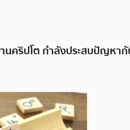
ด้านคริปโต กำลังประสบปัญหาก