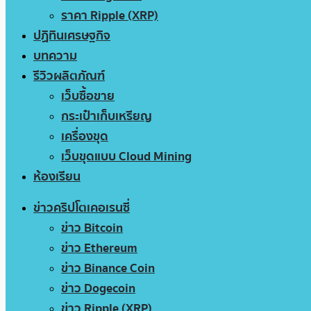
ราคา Ripple (XRP)
ปฏิทินเศรษฐกิจ
บทความ
รีวิวผลิตภัณฑ์
เว็บซื้อขาย
กระเป๋าเก็บเหรียญ
เครื่องขุด
เว็บขุดแบบ Cloud Mining
ห้องเรียน
ข่าวคริปโตเคอเรนซี่
ข่าว Bitcoin
ข่าว Ethereum
ข่าว Binance Coin
ข่าว Dogecoin
ข่าว Ripple (XRP)