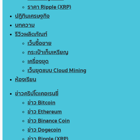
ราคา Ripple (XRP)
ปฏิทินเศรษฐกิจ
บทความ
รีวิวผลิตภัณฑ์
เว็บซื้อขาย
กระเป๋าเก็บเหรียญ
เครื่องขุด
เว็บขุดแบบ Cloud Mining
ห้องเรียน
ข่าวคริปโตเคอเรนซี่
ข่าว Bitcoin
ข่าว Ethereum
ข่าว Binance Coin
ข่าว Dogecoin
ข่าว Ripple (XRP)