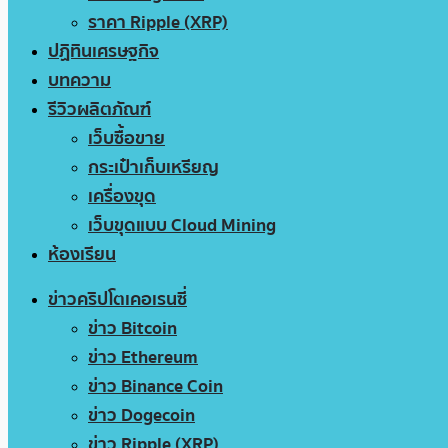
ราคา Ripple (XRP)
ปฏิทินเศรษฐกิจ
บทความ
รีวิวผลิตภัณฑ์
เว็บซื้อขาย
กระเป๋าเก็บเหรียญ
เครื่องขุด
เว็บขุดแบบ Cloud Mining
ห้องเรียน
ข่าวคริปโตเคอเรนซี่
ข่าว Bitcoin
ข่าว Ethereum
ข่าว Binance Coin
ข่าว Dogecoin
ข่าว Ripple (XRP)