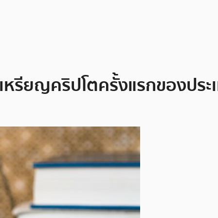
็คเหรียญคริปโตครั้งแรกของประ