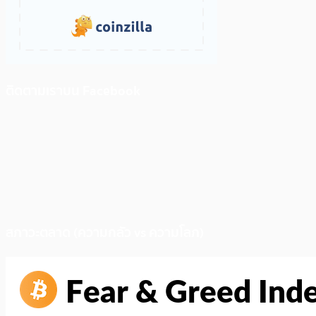
ติดตามเราบน Facebook
สภาวะตลาด (ความกลัว vs ความโลภ)