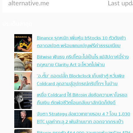
ประเด็นล่าสุด
Binance รุกหนัก เพิ่มหุ้น bStocks 10 ตัวดังเข้า
ตลาดสปอต พร้อมแคมเปญฟรีค่าธรรมเนียม
Bitwise ฟันธง คริปโตจะไม่เป็นไร แม้สัปดาห์นี้ร่าง
กฎหมาย Clarity Act จะโหวตไม่ผ่าน
‘อ.ตั๊ม’ ถอดปลั้ก Blockclock เก็บเข้าตู้ หวั่นพิษ
Coldcard ลุกลามสู่อุปกรณ์คริปโทฯ ในบ้าน
เหยื่อ Coldcard ใช้ Bitcoin ส่งข้อความหาโจรขอ
คืนเงิน ตัดพ้อชีวิตโอนกลับมาสักนิดก็ยังดี
จับตา Strategy ส่อแววเทขายรอบ 4 ? โอน 1,030
BTC มูลค่าทะลุ 2 พันล้านบาท ออกจากกระเป๋า
Bitcoin ทรงตัว $64,000 สวนทางหุ้นสหรัฐฯ ATH