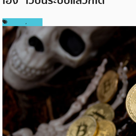
เอง” ไว้บนระบบแล้วก็ได้
บทความ
,
แนะนำ