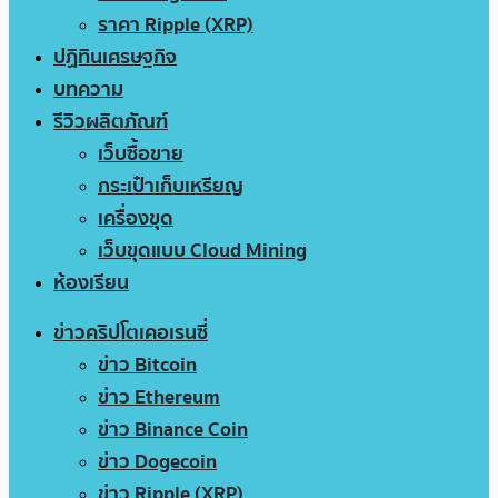
ราคา Ripple (XRP)
ปฏิทินเศรษฐกิจ
บทความ
รีวิวผลิตภัณฑ์
เว็บซื้อขาย
กระเป๋าเก็บเหรียญ
เครื่องขุด
เว็บขุดแบบ Cloud Mining
ห้องเรียน
ข่าวคริปโตเคอเรนซี่
ข่าว Bitcoin
ข่าว Ethereum
ข่าว Binance Coin
ข่าว Dogecoin
ข่าว Ripple (XRP)