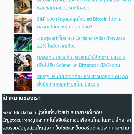
หลังข้อตกลงฮอร์มุซใกล้ยุติ
S&P 500 ทำจุดสูงสุดใหม่ แต่ Bitcoin ไม่ตาม
ตลาดเปลี่ยน หรือ คนเปลี่ยน?
3 เหตุผลทำไมราคา Cardano (Ada) ถึงพุ่งแรง
22% ในสัปดาห์เดียว
นักลงทุน Uber รุ่นแรก แนะนำให้เทขาย Bitcoin
เพื่อไปซื้อ Solana และ Bittensor (TAO) แทน
สหรัฐฯ เริ่มไม่ปลอดภัย? ชายชาวมิสซูรี 3 คน ถูก
ตั้งข้อหาบุกรุกบ้านขโมย Bitcoin
เป้าหมายของเรา
Siam Blockchain มุ่งมั่นที่จะช่วยนำเสนอสารเกี่ยวกับ
Cryptocurrency และเทคโนโลยีบล็อกเชนเพื่อคนไทย ในภาษาไทย เรา
รวบรวมข้อมูลส่วนใหญ่จากเว็บไซต์และเว็บบอร์ดต่างประเทศและนำมา