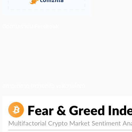
ติดตามเราบน Facebook
สภาวะตลาด (ความกลัว vs ความโลภ)