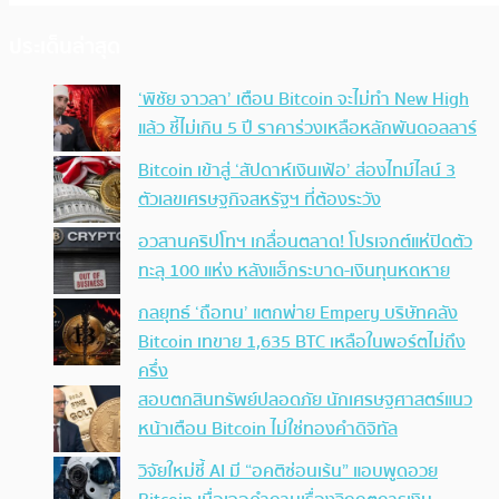
ประเด็นล่าสุด
‘พิชัย จาวลา’ เตือน Bitcoin จะไม่ทำ New High
แล้ว ชี้ไม่เกิน 5 ปี ราคาร่วงเหลือหลักพันดอลลาร์
Bitcoin เข้าสู่ ‘สัปดาห์เงินเฟ้อ’ ส่องไทม์ไลน์ 3
ตัวเลขเศรษฐกิจสหรัฐฯ ที่ต้องระวัง
อวสานคริปโทฯ เกลื่อนตลาด! โปรเจกต์แห่ปิดตัว
ทะลุ 100 แห่ง หลังแฮ็กระบาด-เงินทุนหดหาย
กลยุทธ์ ‘ถือทน’ แตกพ่าย Empery บริษัทคลัง
Bitcoin เทขาย 1,635 BTC เหลือในพอร์ตไม่ถึง
ครึ่ง
สอบตกสินทรัพย์ปลอดภัย นักเศรษฐศาสตร์แนว
หน้าเตือน Bitcoin ไม่ใช่ทองคำดิจิทัล
วิจัยใหม่ชี้ AI มี “อคติซ่อนเร้น” แอบพูดอวย