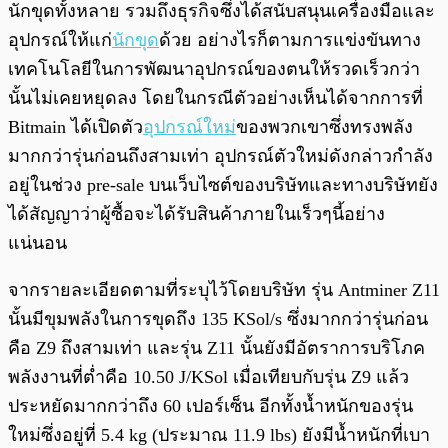
นักขุดทั้งหลาย รวมถึงธุรกิจซึ่งได้สนับสนุนเครื่องมือและ
อุปกรณ์ให้แก่
นักขุด
ด้วย อย่างไรก็ตามการแข่งขันทาง
เทคโนโลยีในการพัฒนาอุปกรณ์ของตนให้รวดเร็วกว่า
นั้นไม่เคยหยุดลง โดยในกรณีตัวอย่างเห็นได้จากการที่
Bitmain ได้เปิดตัว
อุปกรณ์ใหม่
ของพวกเขาซึ่งทรงพลัง
มากกว่ารุ่นก่อนถึงสามเท่า อุปกรณ์ตัวใหม่ดังกล่าวกำลัง
อยู่ในช่วง pre-sale บนเว็บไซต์ของบริษัทและทางบริษัทยัง
ได้สัญญาว่าผู้ซื้อจะได้รับสินค้าภายในเร็วๆนี้อย่าง
แน่นอน
จากรายละเอียดตามที่ระบุไว้โดยบริษัท รุ่น Antminer Z11
นั้นมีขุมพลังในการขุดถึง 135 KSol/s ซึ่งมากกว่ารุ่นก่อน
คือ Z9 ถึงสามเท่า และรุ่น Z11 นั้นยังมีอัตราการบริโภค
พลังงานที่ต่ำคือ 10.50 J/KSol เมื่อเทียบกับรุ่น Z9 แล้ว
ประหยัดมากกว่าถึง 60 เปอร์เซ็น อีกทั้งน้ำหนักของรุ่น
ใหม่ซึ่งอยู่ที่ 5.4 kg (ประมาณ 11.9 lbs) ยังมีน้ำหนักที่เบา