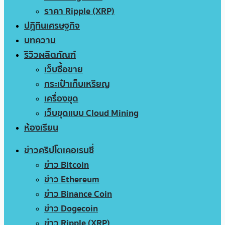
ราคา Ripple (XRP)
ปฏิทินเศรษฐกิจ
บทความ
รีวิวผลิตภัณฑ์
เว็บซื้อขาย
กระเป๋าเก็บเหรียญ
เครื่องขุด
เว็บขุดแบบ Cloud Mining
ห้องเรียน
ข่าวคริปโตเคอเรนซี่
ข่าว Bitcoin
ข่าว Ethereum
ข่าว Binance Coin
ข่าว Dogecoin
ข่าว Ripple (XRP)