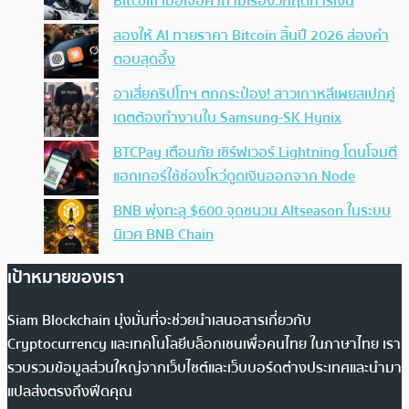
Bitcoin เมื่อเจอคำถามเรื่องวิกฤตการเงิน
ลองให้ AI ทายราคา Bitcoin สิ้นปี 2026 ส่องคำ
ตอบสุดอึ้ง
อาเสี่ยคริปโทฯ ตกกระป๋อง! สาวเกาหลีเผยสเปกคู่
เดตต้องทำงานใน Samsung-SK Hynix
BTCPay เตือนภัย เซิร์ฟเวอร์ Lightning โดนโจมตี
แฮกเกอร์ใช้ช่องโหว่ดูดเงินออกจาก Node
BNB พุ่งทะลุ $600 จุดชนวน Altseason ในระบบ
นิเวศ BNB Chain
เป้าหมายของเรา
Siam Blockchain มุ่งมั่นที่จะช่วยนำเสนอสารเกี่ยวกับ
Cryptocurrency และเทคโนโลยีบล็อกเชนเพื่อคนไทย ในภาษาไทย เรา
รวบรวมข้อมูลส่วนใหญ่จากเว็บไซต์และเว็บบอร์ดต่างประเทศและนำมา
แปลส่งตรงถึงฟีดคุณ