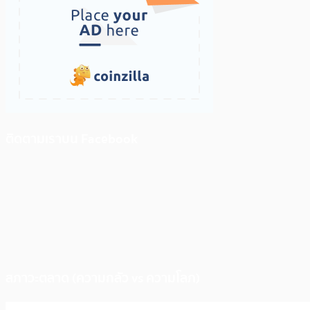
ติดตามเราบน Facebook
สภาวะตลาด (ความกลัว vs ความโลภ)