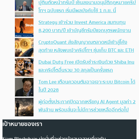
ปูตินตัดหน้าทรัมป์ เซ็นลงนามอนุมัติกฎหมายคริป
โทฯ ฉบับแรก เริ่มมีผลบังคับใช้ 1 ก.ย. นี้
Strategy เข้าร่วม Invest America สมทบทุน
8,200 บาท/ปี เข้าบัญชีทรัมป์แจกบุตรพนักงาน
CryptoQuant ส่งสัญญาณตลาดหมีเข้าสู่โค้ง
สุดท้าย หลังพบเจ้าคริปโทฯ ซุ่มเก็บ BTC และ ETH
Dubai Duty Free เปิดรับชำระเงินด้วย Shiba Inu
และคริปโตอื่นรวม 30 สกุลเป็นครั้งแรก
Tom Lee เตือนควอนตัมอาจเจาะระบบ Bitcoin ได้
ในปี 2028
ผู้ก่อตั้งประกาศปิดฉากเหรียญ AI Agent มูลค่า 2
พันล้าน พร้อมลั่นจะไม่มีการช่วยเหลืออีกต่อไป
เป้าหมายของเรา
Siam Blockchain มุ่งมั่นที่จะช่วยนำเสนอสารเกี่ยวกับ