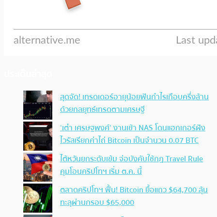
ประเด็นล่าสุด
สุดจัด! เทรดเดอร์อายุน้อยฟันกำไรเกือบครึ่งล้าน
ด้วยกลยุทธ์เทรดตามเศรษฐี
‘เต๋า เศรษฐพงศ์’ งานเข้า NAS โดนแฮกเกอร์ฝัง
ไวรัสเรียกค่าไถ่ Bitcoin เป็นจำนวน 0.07 BTC
ไต้หวันยกระดับเข้ม จ่อบังคับใช้กฏ Travel Rule
คุมโอนคริปโทฯ เริ่ม ต.ค. นี้
ตลาดคริปโทฯ ฟื้น! Bitcoin ยื้อแถว $64,700 ลุ้น
ทะลุผ่านกรอบ $65,000