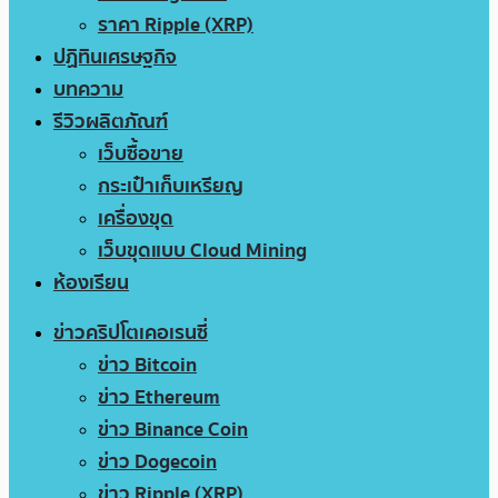
ราคา Ripple (XRP)
ปฏิทินเศรษฐกิจ
บทความ
รีวิวผลิตภัณฑ์
เว็บซื้อขาย
กระเป๋าเก็บเหรียญ
เครื่องขุด
เว็บขุดแบบ Cloud Mining
ห้องเรียน
ข่าวคริปโตเคอเรนซี่
ข่าว Bitcoin
ข่าว Ethereum
ข่าว Binance Coin
ข่าว Dogecoin
ข่าว Ripple (XRP)