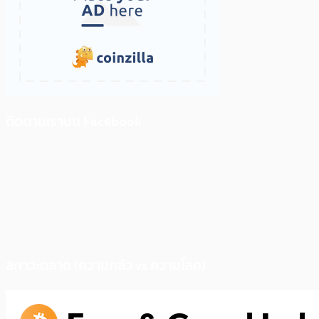
ติดตามเราบน Facebook
สภาวะตลาด (ความกลัว vs ความโลภ)