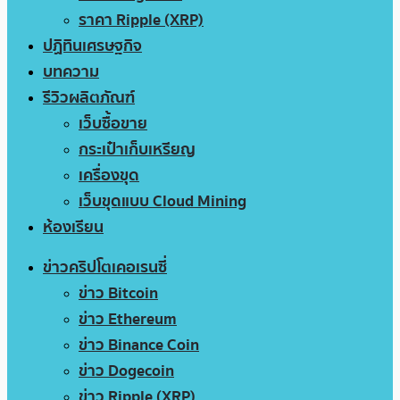
ราคา Ripple (XRP)
ปฏิทินเศรษฐกิจ
บทความ
รีวิวผลิตภัณฑ์
เว็บซื้อขาย
กระเป๋าเก็บเหรียญ
เครื่องขุด
เว็บขุดแบบ Cloud Mining
ห้องเรียน
ข่าวคริปโตเคอเรนซี่
ข่าว Bitcoin
ข่าว Ethereum
ข่าว Binance Coin
ข่าว Dogecoin
ข่าว Ripple (XRP)