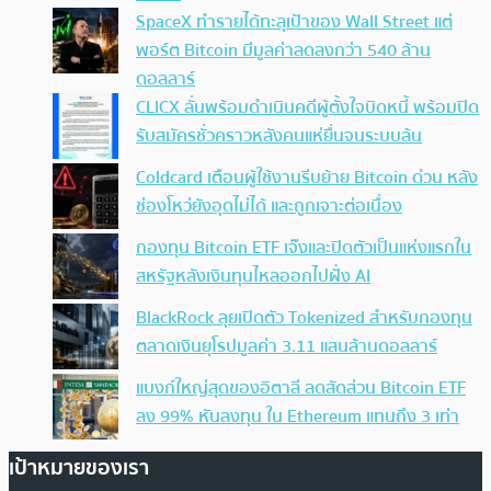
SpaceX ทำรายได้ทะลุเป้าของ Wall Street แต่
พอร์ต Bitcoin มีมูลค่าลดลงกว่า 540 ล้าน
ดอลลาร์
CLICX ลั่นพร้อมดำเนินคดีผู้ตั้งใจบิดหนี้ พร้อมปิด
รับสมัครชั่วคราวหลังคนแห่ยื่นจนระบบล้น
Coldcard เตือนผู้ใช้งานรีบย้าย Bitcoin ด่วน หลัง
ช่องโหว่ยังอุดไม่ได้ และถูกเจาะต่อเนื่อง
กองทุน Bitcoin ETF เจ๊งและปิดตัวเป็นแห่งแรกใน
สหรัฐหลังเงินทุนไหลออกไปฝั่ง AI
BlackRock ลุยเปิดตัว Tokenized สำหรับกองทุน
ตลาดเงินยุโรปมูลค่า 3.11 แสนล้านดอลลาร์
แบงก์ใหญ่สุดของอิตาลี ลดสัดส่วน Bitcoin ETF
ลง 99% หันลงทุน ใน Ethereum แทนถึง 3 เท่า
เป้าหมายของเรา