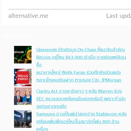
ประเด็นล่าสุด
Glassnode เปิดข้อมูล On-Chain ชี้แนวรับสำคัญ
Bitcoin อยู่โซน $63,000 เจ้ามือ-รายย่อยแห่ช้อน
ซื้อ
ธนาคารใหญ่ Wells Fargo ร่วมศึกชิงส่วนแบ่ง
ตลาดโทเคนเงินฝาก ตามรอย Citi, JPMorgan
Clarity Act อาจชะงักยาว ๆ หลัง Warren ร้อง
SEC ตรวจสอบเหรียญมีมของทรัมป์ เพราะทำนัก
ลงทุนขาดทุนยับ
Samsung อาจเป็นผู้นำแจกจ่าย Stablecoin หลัง
เตรียมเพิ่มฟีเจอร์ใหม่ในสมาร์ทโฟน 800 ล้าน
เครื่อง