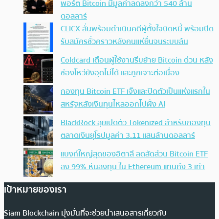
พอร์ต Bitcoin มีมูลค่าลดลงกว่า 540 ล้าน
ดอลลาร์
CLICX ลั่นพร้อมดำเนินคดีผู้ตั้งใจบิดหนี้ พร้อมปิด
รับสมัครชั่วคราวหลังคนแห่ยื่นจนระบบล้น
Coldcard เตือนผู้ใช้งานรีบย้าย Bitcoin ด่วน หลัง
ช่องโหว่ยังอุดไม่ได้ และถูกเจาะต่อเนื่อง
กองทุน Bitcoin ETF เจ๊งและปิดตัวเป็นแห่งแรกใน
สหรัฐหลังเงินทุนไหลออกไปฝั่ง AI
BlackRock ลุยเปิดตัว Tokenized สำหรับกองทุน
ตลาดเงินยุโรปมูลค่า 3.11 แสนล้านดอลลาร์
แบงก์ใหญ่สุดของอิตาลี ลดสัดส่วน Bitcoin ETF
ลง 99% หันลงทุน ใน Ethereum แทนถึง 3 เท่า
เป้าหมายของเรา
Siam Blockchain มุ่งมั่นที่จะช่วยนำเสนอสารเกี่ยวกับ