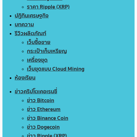
ราคา Ripple (XRP)
ปฏิทินเศรษฐกิจ
บทความ
รีวิวผลิตภัณฑ์
เว็บซื้อขาย
กระเป๋าเก็บเหรียญ
เครื่องขุด
เว็บขุดแบบ Cloud Mining
ห้องเรียน
ข่าวคริปโตเคอเรนซี่
ข่าว Bitcoin
ข่าว Ethereum
ข่าว Binance Coin
ข่าว Dogecoin
ข่าว Ripple (XRP)