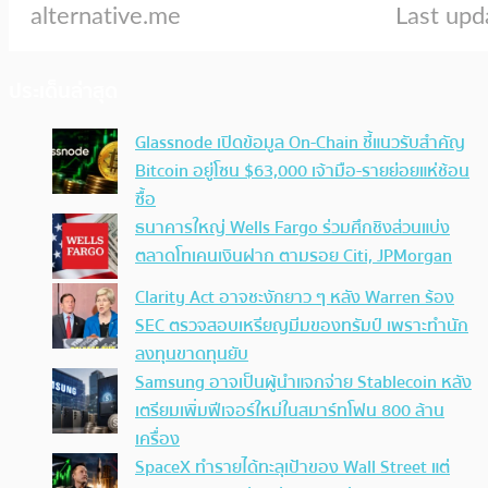
ประเด็นล่าสุด
Glassnode เปิดข้อมูล On-Chain ชี้แนวรับสำคัญ
Bitcoin อยู่โซน $63,000 เจ้ามือ-รายย่อยแห่ช้อน
ซื้อ
ธนาคารใหญ่ Wells Fargo ร่วมศึกชิงส่วนแบ่ง
ตลาดโทเคนเงินฝาก ตามรอย Citi, JPMorgan
Clarity Act อาจชะงักยาว ๆ หลัง Warren ร้อง
SEC ตรวจสอบเหรียญมีมของทรัมป์ เพราะทำนัก
ลงทุนขาดทุนยับ
Samsung อาจเป็นผู้นำแจกจ่าย Stablecoin หลัง
เตรียมเพิ่มฟีเจอร์ใหม่ในสมาร์ทโฟน 800 ล้าน
เครื่อง
SpaceX ทำรายได้ทะลุเป้าของ Wall Street แต่