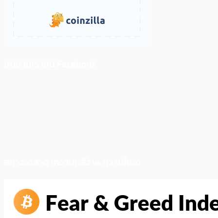
ติดตามเราบน Facebook
สภาวะตลาด (ความกลัว vs ความโลภ)