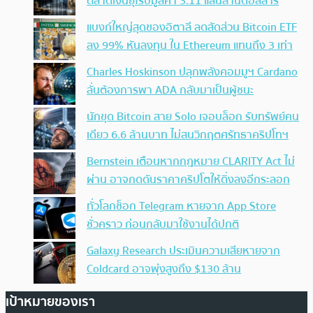
ตลาดเงินยุโรปมูลค่า 3.11 แสนล้านดอลลาร์
แบงก์ใหญ่สุดของอิตาลี ลดสัดส่วน Bitcoin ETF
ลง 99% หันลงทุน ใน Ethereum แทนถึง 3 เท่า
Charles Hoskinson ปลุกพลังคอมมูฯ Cardano
ลั่นต้องการพา ADA กลับมาเป็นผู้ชนะ
นักขุด Bitcoin สาย Solo เจอบล็อก รับทรัพย์คน
เดียว 6.6 ล้านบาท ไม่สนวิกฤตศรัทธาคริปโทฯ
Bernstein เตือนหากกฎหมาย CLARITY Act ไม่
ผ่าน อาจกดดันราคาคริปโตให้ดิ่งลงอีกระลอก
ทั่วโลกช็อก Telegram หายจาก App Store
ชั่วคราว ก่อนกลับมาใช้งานได้ปกติ
Galaxy Research ประเมินความเสียหายจาก
Coldcard อาจพุ่งสูงถึง $130 ล้าน
เป้าหมายของเรา