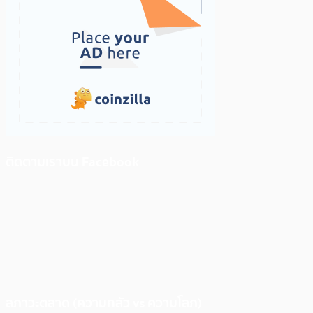
ติดตามเราบน Facebook
สภาวะตลาด (ความกลัว vs ความโลภ)