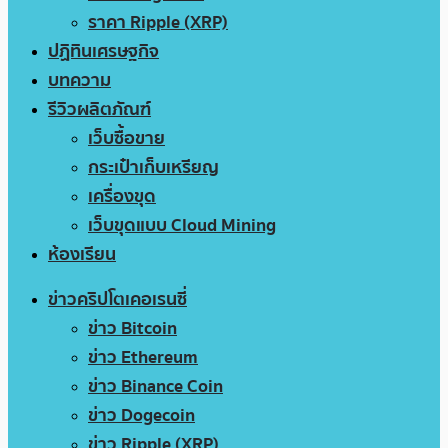
ราคา Ripple (XRP)
ปฏิทินเศรษฐกิจ
บทความ
รีวิวผลิตภัณฑ์
เว็บซื้อขาย
กระเป๋าเก็บเหรียญ
เครื่องขุด
เว็บขุดแบบ Cloud Mining
ห้องเรียน
ข่าวคริปโตเคอเรนซี่
ข่าว Bitcoin
ข่าว Ethereum
ข่าว Binance Coin
ข่าว Dogecoin
ข่าว Ripple (XRP)