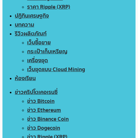
ราคา Ripple (XRP)
ปฏิทินเศรษฐกิจ
บทความ
รีวิวผลิตภัณฑ์
เว็บซื้อขาย
กระเป๋าเก็บเหรียญ
เครื่องขุด
เว็บขุดแบบ Cloud Mining
ห้องเรียน
ข่าวคริปโตเคอเรนซี่
ข่าว Bitcoin
ข่าว Ethereum
ข่าว Binance Coin
ข่าว Dogecoin
ข่าว Ripple (XRP)