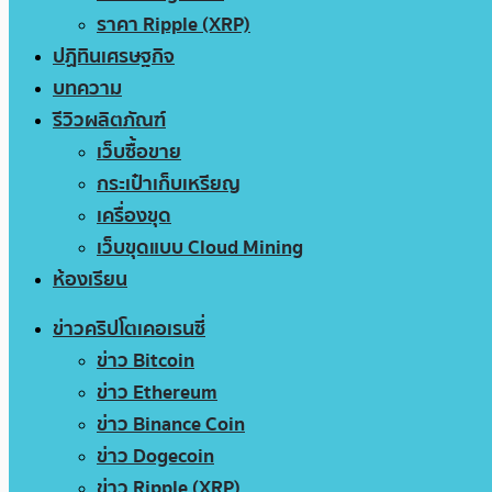
ราคา Ripple (XRP)
ปฏิทินเศรษฐกิจ
บทความ
รีวิวผลิตภัณฑ์
เว็บซื้อขาย
กระเป๋าเก็บเหรียญ
เครื่องขุด
เว็บขุดแบบ Cloud Mining
ห้องเรียน
ข่าวคริปโตเคอเรนซี่
ข่าว Bitcoin
ข่าว Ethereum
ข่าว Binance Coin
ข่าว Dogecoin
ข่าว Ripple (XRP)