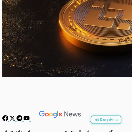
ฟังสรุปข่าว
พร้อมเล่น