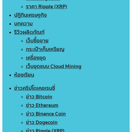
ราคา Ripple (XRP)
ปฏิทินเศรษฐกิจ
บทความ
รีวิวผลิตภัณฑ์
เว็บซื้อขาย
กระเป๋าเก็บเหรียญ
เครื่องขุด
เว็บขุดแบบ Cloud Mining
ห้องเรียน
ข่าวคริปโตเคอเรนซี่
ข่าว Bitcoin
ข่าว Ethereum
ข่าว Binance Coin
ข่าว Dogecoin
ข่าว Ripple (XRP)