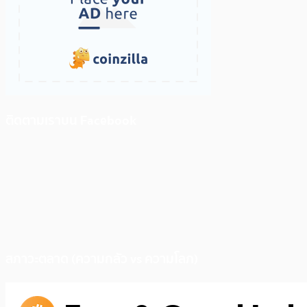
ติดตามเราบน Facebook
สภาวะตลาด (ความกลัว vs ความโลภ)