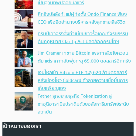
เป็นฐานทัพปล่อยมัลแวร์
ศึกชิงบัลลังก์! แม่ผู้ก่อตั้ง Ondo Finance ฟ้อง
CEO เพื่อยึดอำนาจบริหารหลังลูกชายเสียชีวิต
ทรัมป์เอาจริง สั่งทำเนียบขาวรื้อเกณฑ์จริยธรรม
ดันกฎหมาย Clarity Act ปลดล็อกคริปโทฯ
Jim Cramer เทขาย Bitcoin เพราะกลัวภัยควอน
ตัม แต่ราคากลับพุ่งทะลุ 65,000 ดอลลาร์อีกครั้ง
เงินไหลเข้า Bitcoin ETF ทะลุ 620 ล้านดอลลาร์
หลังช่องโหว่ Coldcard ทำลายความเชื่อมั่นการ
เก็บเหรียญเอง
Tether รุกขยายธุรกิจ Tokenization สู่
ซาอุดีอาระเบียประเดิมด้วยอสังหาริมทรัพย์ระดับ
สถาบัน
เป้าหมายของเรา