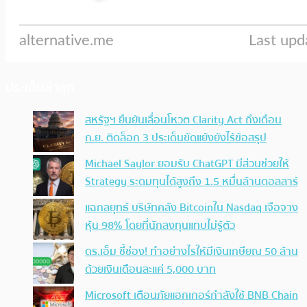
ประเด็นล่าสุด
สหรัฐฯ ยืนยันเลื่อนโหวต Clarity Act ถึงเดือน
ก.ย. ติดล็อก 3 ประเด็นขัดแย้งยังไร้ข้อสรุป
Michael Saylor ยอมรับ ChatGPT มีส่วนช่วยให้
Strategy ระดมทุนได้สูงถึง 1.5 หมื่นล้านดอลลาร์
แฉกลยุทธ์ บริษัทคลัง Bitcoinใน Nasdaq เจือจาง
หุ้น 98% โดยที่นักลงทุนแทบไม่รู้ตัว
ดร.เอ็ม ชี้ช่อง! ทำอย่างไรให้มีเงินเกษียณ 50 ล้าน
ด้วยเงินเดือนละแค่ 5,000 บาท
Microsoft เตือนภัยแฮกเกอร์กำลังใช้ BNB Chain