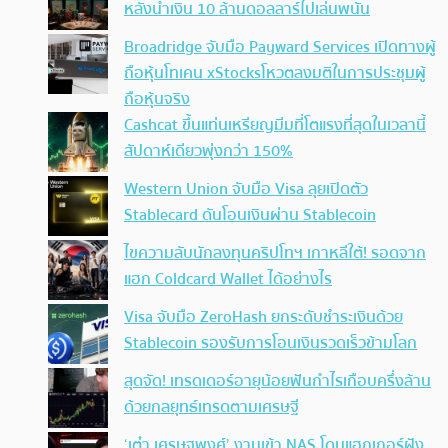
หลังนำเงิน 10 ล้านดอลลาร์ไปเล่นพนัน
Broadridge จับมือ Payward Services เปิดทางผู้
ถือหุ้นโทเคน xStocksโหวตลงมติในการประชุมผู้
ถือหุ้นจริง
Cashcat ขึ้นแท่นเหรียญมีมที่โตแรงที่สุดในเวลานี้
สัปดาห์เดียวพุ่งกว่า 150%
Western Union จับมือ Visa ลุยเปิดตัว
Stablecard ดันโอนเงินผ่าน Stablecoin
ไขความลับนักลงทุนคริปโทฯ เกาหลีใต้! รอดจาก
แฮก Coldcard Wallet ได้อย่างไร
Visa จับมือ ZeroHash ยกระดับชำระเงินด้วย
Stablecoin รองรับการโอนเงินรวดเร็วข้ามโลก
สุดจัด! เทรดเดอร์อายุน้อยฟันกำไรเกือบครึ่งล้าน
ด้วยกลยุทธ์เทรดตามเศรษฐี
‘เต๋า เศรษฐพงศ์’ งานเข้า NAS โดนแฮกเกอร์ฝัง