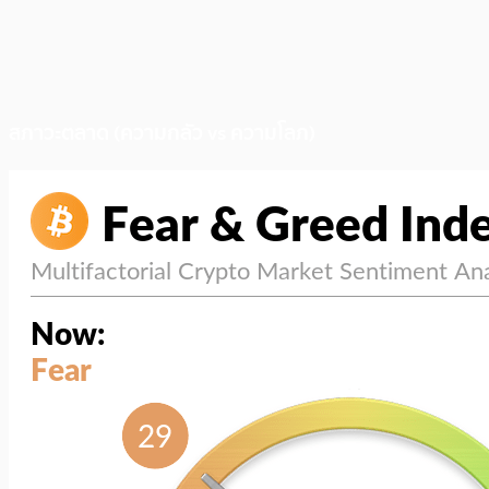
สภาวะตลาด (ความกลัว vs ความโลภ)