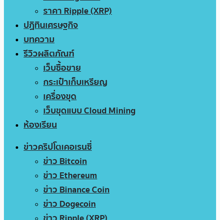
ราคา Ripple (XRP)
ปฏิทินเศรษฐกิจ
บทความ
รีวิวผลิตภัณฑ์
เว็บซื้อขาย
กระเป๋าเก็บเหรียญ
เครื่องขุด
เว็บขุดแบบ Cloud Mining
ห้องเรียน
ข่าวคริปโตเคอเรนซี่
ข่าว Bitcoin
ข่าว Ethereum
ข่าว Binance Coin
ข่าว Dogecoin
ข่าว Ripple (XRP)