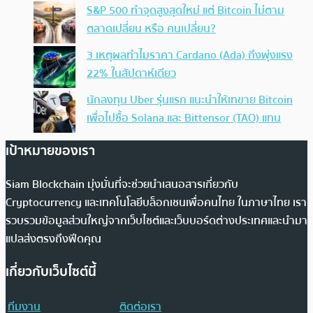
S&P 500 ทำจุดสูงสุดใหม่ แต่ Bitcoin ไม่ตาม
ตลาดเปลี่ยน หรือ คนเปลี่ยน?
3 เหตุผลทำไมราคา Cardano (Ada) ถึงพุ่งแรง
22% ในสัปดาห์เดียว
นักลงทุน Uber รุ่นแรก แนะนำให้เทขาย Bitcoin
เพื่อไปซื้อ Solana และ Bittensor (TAO) แทน
เป้าหมายของเรา
Siam Blockchain มุ่งมั่นที่จะช่วยนำเสนอสารเกี่ยวกับ
Cryptocurrency และเทคโนโลยีบล็อกเชนเพื่อคนไทย ในภาษาไทย เรา
รวบรวมข้อมูลส่วนใหญ่จากเว็บไซต์และเว็บบอร์ดต่างประเทศและนำมา
แปลส่งตรงถึงฟีดคุณ
เกี่ยวกับเว็บไซต์นี้
ทีมงาน
ติดต่อเรา