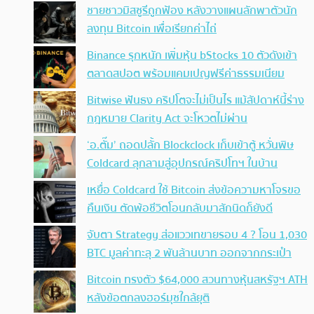
ชายชาวมิสซูรีถูกฟ้อง หลังวางแผนลักพาตัวนัก
ลงทุน Bitcoin เพื่อเรียกค่าไถ่
Binance รุกหนัก เพิ่มหุ้น bStocks 10 ตัวดังเข้า
ตลาดสปอต พร้อมแคมเปญฟรีค่าธรรมเนียม
Bitwise ฟันธง คริปโตจะไม่เป็นไร แม้สัปดาห์นี้ร่าง
กฎหมาย Clarity Act จะโหวตไม่ผ่าน
‘อ.ตั๊ม’ ถอดปลั้ก Blockclock เก็บเข้าตู้ หวั่นพิษ
Coldcard ลุกลามสู่อุปกรณ์คริปโทฯ ในบ้าน
เหยื่อ Coldcard ใช้ Bitcoin ส่งข้อความหาโจรขอ
คืนเงิน ตัดพ้อชีวิตโอนกลับมาสักนิดก็ยังดี
จับตา Strategy ส่อแววเทขายรอบ 4 ? โอน 1,030
BTC มูลค่าทะลุ 2 พันล้านบาท ออกจากกระเป๋า
Bitcoin ทรงตัว $64,000 สวนทางหุ้นสหรัฐฯ ATH
หลังข้อตกลงฮอร์มุซใกล้ยุติ