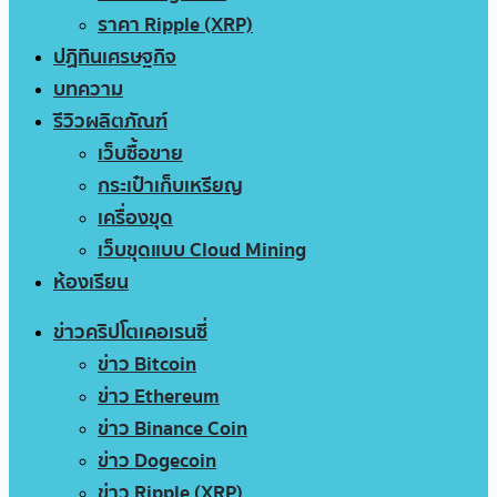
ราคา Ripple (XRP)
ปฏิทินเศรษฐกิจ
บทความ
รีวิวผลิตภัณฑ์
เว็บซื้อขาย
กระเป๋าเก็บเหรียญ
เครื่องขุด
เว็บขุดแบบ Cloud Mining
ห้องเรียน
ข่าวคริปโตเคอเรนซี่
ข่าว Bitcoin
ข่าว Ethereum
ข่าว Binance Coin
ข่าว Dogecoin
ข่าว Ripple (XRP)