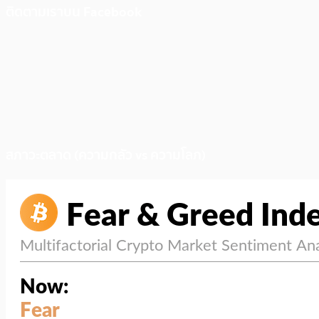
ติดตามเราบน Facebook
สภาวะตลาด (ความกลัว vs ความโลภ)