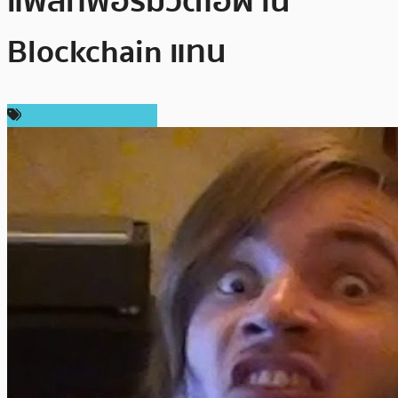
แพลทฟอร์มวีดีโอผ่าน
Blockchain แทน
เทคโนโลยี Blockchain