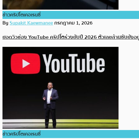
ข่าวคริปโตเคอเรนซี่
By
Supakit Kaewmanee
กรกฎาคม 1, 2026
ยอดวิวช่อง YouTube คริปโตร่วงยับปี 2026 ตัวเลขล้านซับยังอยู
ข่าวคริปโตเคอเรนซี่