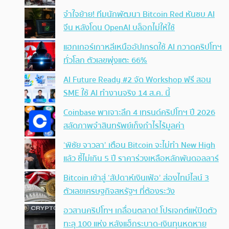
จำใจย้าย! ทีมนักพัฒนา Bitcoin Red หันซบ AI
จีน หลังโดน OpenAI บล็อกไม่ให้ใช้
แฮกเกอร์เกาหลีเหนืออัปเกรดใช้ AI กวาดคริปโทฯ
ทั่วโลก ตัวเลขพุ่งแตะ 66%
AI Future Ready #2 จัด Workshop ฟรี สอน
SME ใช้ AI ทำงานจริง 14 ส.ค. นี้
Coinbase พาเจาะลึก 4 เทรนด์คริปโทฯ ปี 2026
สลัดภาพจำสินทรัพย์เก็งกำไรไร้มูลค่า
‘พิชัย จาวลา’ เตือน Bitcoin จะไม่ทำ New High
แล้ว ชี้ไม่เกิน 5 ปี ราคาร่วงเหลือหลักพันดอลลาร์
Bitcoin เข้าสู่ ‘สัปดาห์เงินเฟ้อ’ ส่องไทม์ไลน์ 3
ตัวเลขเศรษฐกิจสหรัฐฯ ที่ต้องระวัง
อวสานคริปโทฯ เกลื่อนตลาด! โปรเจกต์แห่ปิดตัว
ทะลุ 100 แห่ง หลังแฮ็กระบาด-เงินทุนหดหาย