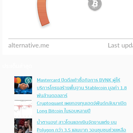
ประเด็นล่าสุด
Mastercard ปิดดีลเข้าซื้อกิจการ BVNK ผู้ให้
บริการโครงสร้างพื้นฐาน Stablecoin มูลค่า 1.8
พันล้านดอลลาร์
Cryptoquant เผยกองทุนเฮดจ์ฟันด์กลับมาเปิด
Long Bitcoin ในรอบหลายปี
น้ำตานอง! สาวโดนแฮกเงินจัดงานแต่ง บน
Polygon กว่า 3.5 แสนบาท วอนชุมชนช่วยเหลือ