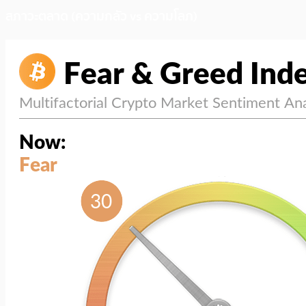
สภาวะตลาด (ความกลัว vs ความโลภ)