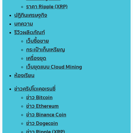
ราคา Ripple (XRP)
ปฏิทินเศรษฐกิจ
บทความ
รีวิวผลิตภัณฑ์
เว็บซื้อขาย
กระเป๋าเก็บเหรียญ
เครื่องขุด
เว็บขุดแบบ Cloud Mining
ห้องเรียน
ข่าวคริปโตเคอเรนซี่
ข่าว Bitcoin
ข่าว Ethereum
ข่าว Binance Coin
ข่าว Dogecoin
ข่าว Ripple (XRP)