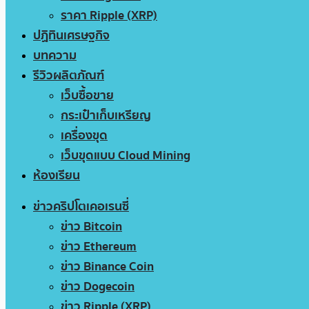
ราคา Ripple (XRP)
ปฏิทินเศรษฐกิจ
บทความ
รีวิวผลิตภัณฑ์
เว็บซื้อขาย
กระเป๋าเก็บเหรียญ
เครื่องขุด
เว็บขุดแบบ Cloud Mining
ห้องเรียน
ข่าวคริปโตเคอเรนซี่
ข่าว Bitcoin
ข่าว Ethereum
ข่าว Binance Coin
ข่าว Dogecoin
ข่าว Ripple (XRP)