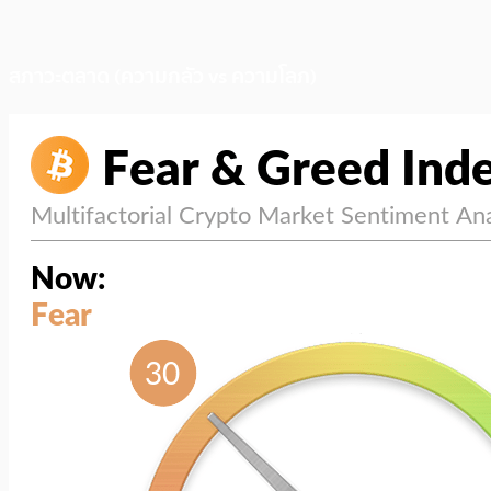
สภาวะตลาด (ความกลัว vs ความโลภ)