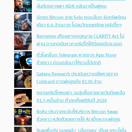
ลั่นต้องการพา ADA กลับมาเป็นผู้ชนะ
นักขุด Bitcoin สาย Solo เจอบล็อก รับทรัพย์คน
เดียว 6.6 ล้านบาท ไม่สนวิกฤตศรัทธาคริปโทฯ
Bernstein เตือนหากกฎหมาย CLARITY Act ไม่
ผ่าน อาจกดดันราคาคริปโตให้ดิ่งลงอีกระลอก
ทั่วโลกช็อก Telegram หายจาก App Store
ชั่วคราว ก่อนกลับมาใช้งานได้ปกติ
Galaxy Research ประเมินความเสียหายจาก
Coldcard อาจพุ่งสูงถึง $130 ล้าน
ตลาดคริปโตซบเซา วอลุ่มซื้อขายรายวันดิ่งเหลือ
$1.5 หมื่นล้าน ต่ำสุดตั้งแต่ต้นปี 2026
Boltz ประกาศระงับให้บริการ Bitcoin Swap
ชั่วคราว หลังตัวเลขการใช้ AI แฮ็กระบบพุ่งสูง
ซินแสชื่อดัง เฉลยแล้ว ‘บล็อกเชน’ เป็นธาตุอะไรใน