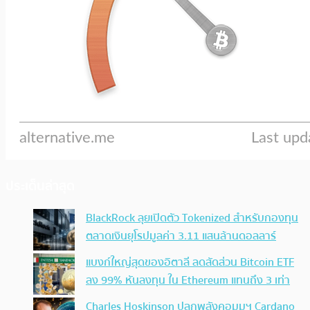
ประเด็นล่าสุด
BlackRock ลุยเปิดตัว Tokenized สำหรับกองทุน
ตลาดเงินยุโรปมูลค่า 3.11 แสนล้านดอลลาร์
แบงก์ใหญ่สุดของอิตาลี ลดสัดส่วน Bitcoin ETF
ลง 99% หันลงทุน ใน Ethereum แทนถึง 3 เท่า
Charles Hoskinson ปลุกพลังคอมมูฯ Cardano