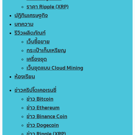
ราคา Ripple (XRP)
ปฏิทินเศรษฐกิจ
บทความ
รีวิวผลิตภัณฑ์
เว็บซื้อขาย
กระเป๋าเก็บเหรียญ
เครื่องขุด
เว็บขุดแบบ Cloud Mining
ห้องเรียน
ข่าวคริปโตเคอเรนซี่
ข่าว Bitcoin
ข่าว Ethereum
ข่าว Binance Coin
ข่าว Dogecoin
ข่าว Ripple (XRP)