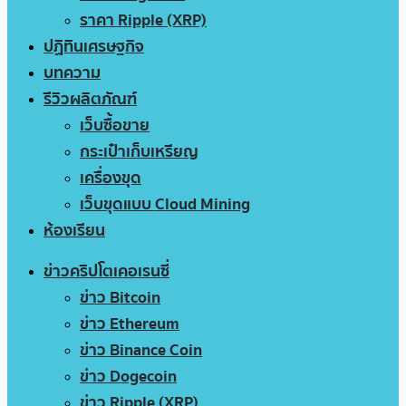
ราคา Ripple (XRP)
ปฏิทินเศรษฐกิจ
บทความ
รีวิวผลิตภัณฑ์
เว็บซื้อขาย
กระเป๋าเก็บเหรียญ
เครื่องขุด
เว็บขุดแบบ Cloud Mining
ห้องเรียน
ข่าวคริปโตเคอเรนซี่
ข่าว Bitcoin
ข่าว Ethereum
ข่าว Binance Coin
ข่าว Dogecoin
ข่าว Ripple (XRP)