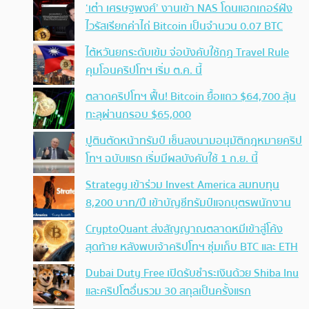
‘เต๋า เศรษฐพงศ์’ งานเข้า NAS โดนแฮกเกอร์ฝัง
ไวรัสเรียกค่าไถ่ Bitcoin เป็นจำนวน 0.07 BTC
ไต้หวันยกระดับเข้ม จ่อบังคับใช้กฏ Travel Rule
คุมโอนคริปโทฯ เริ่ม ต.ค. นี้
ตลาดคริปโทฯ ฟื้น! Bitcoin ยื้อแถว $64,700 ลุ้น
ทะลุผ่านกรอบ $65,000
ปูตินตัดหน้าทรัมป์ เซ็นลงนามอนุมัติกฎหมายคริป
โทฯ ฉบับแรก เริ่มมีผลบังคับใช้ 1 ก.ย. นี้
Strategy เข้าร่วม Invest America สมทบทุน
8,200 บาท/ปี เข้าบัญชีทรัมป์แจกบุตรพนักงาน
CryptoQuant ส่งสัญญาณตลาดหมีเข้าสู่โค้ง
สุดท้าย หลังพบเจ้าคริปโทฯ ซุ่มเก็บ BTC และ ETH
Dubai Duty Free เปิดรับชำระเงินด้วย Shiba Inu
และคริปโตอื่นรวม 30 สกุลเป็นครั้งแรก