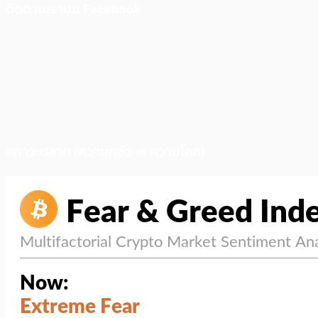
ติดตามเราบน Facebook
สภาวะตลาด (ความกลัว vs ความโลภ)