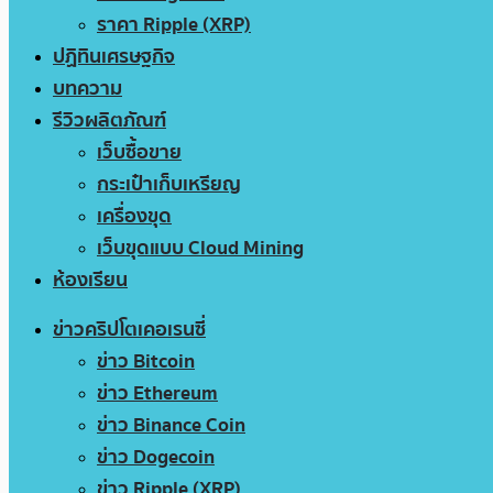
ราคา Ripple (XRP)
ปฏิทินเศรษฐกิจ
บทความ
รีวิวผลิตภัณฑ์
เว็บซื้อขาย
กระเป๋าเก็บเหรียญ
เครื่องขุด
เว็บขุดแบบ Cloud Mining
ห้องเรียน
ข่าวคริปโตเคอเรนซี่
ข่าว Bitcoin
ข่าว Ethereum
ข่าว Binance Coin
ข่าว Dogecoin
ข่าว Ripple (XRP)