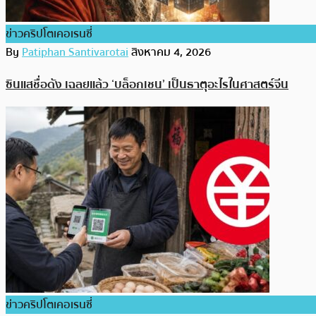
ข่าวคริปโตเคอเรนซี่
By
Patiphan Santivarotai
สิงหาคม 4, 2026
ซินแสชื่อดัง เฉลยแล้ว ‘บล็อกเชน’ เป็นธาตุอะไรในศาสตร์จีน
ข่าวคริปโตเคอเรนซี่