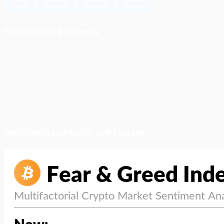
ติดตามเราบน Facebook
สภาวะตลาด (ความกลัว vs ความโลภ)