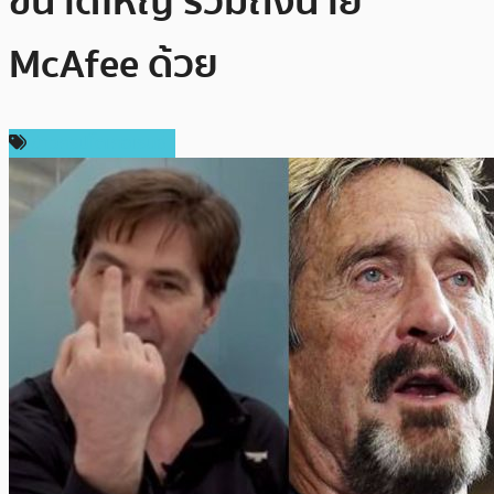
ขนาดใหญ่ รวมถึงนาย
McAfee ด้วย
ข่าวคริปโตเคอเรนซี่