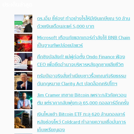
ประเด็นล่าสุด
ดร.เอ็ม ชี้ช่อง! ทำอย่างไรให้มีเงินเกษียณ 50 ล้าน
ด้วยเงินเดือนละแค่ 5,000 บาท
Microsoft เตือนภัยแฮกเกอร์กำลังใช้ BNB Chain
เป็นฐานทัพปล่อยมัลแวร์
ศึกชิงบัลลังก์! แม่ผู้ก่อตั้ง Ondo Finance ฟ้อง
CEO เพื่อยึดอำนาจบริหารหลังลูกชายเสียชีวิต
ทรัมป์เอาจริง สั่งทำเนียบขาวรื้อเกณฑ์จริยธรรม
ดันกฎหมาย Clarity Act ปลดล็อกคริปโทฯ
Jim Cramer เทขาย Bitcoin เพราะกลัวภัยควอน
ตัม แต่ราคากลับพุ่งทะลุ 65,000 ดอลลาร์อีกครั้ง
เงินไหลเข้า Bitcoin ETF ทะลุ 620 ล้านดอลลาร์
หลังช่องโหว่ Coldcard ทำลายความเชื่อมั่นการ
เก็บเหรียญเอง