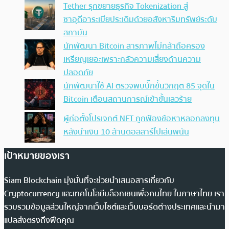
Tether รุกขยายธุรกิจ Tokenization สู่
ซาอุดีอาระเบียประเดิมด้วยอสังหาริมทรัพย์ระดับ
สถาบัน
นักพัฒนา Bitcoin สารภาพไม่กล้าถือครอง
เหรียญเยอะเพราะกลัวความเสี่ยงด้านความ
ปลอดภัย
นักพัฒนาใช้ AI ตรวจพบบั๊กขั้นวิกฤต 85 จุดใน
Bitcoin เตือนสถานการณ์เข้าขั้นเลวร้าย
ผู้ก่อตั้งโปรเจกต์ NFT ถูกฟ้องข้อหาหลอกลงทุน
หลังนำเงิน 10 ล้านดอลลาร์ไปเล่นพนัน
เป้าหมายของเรา
Siam Blockchain มุ่งมั่นที่จะช่วยนำเสนอสารเกี่ยวกับ
Cryptocurrency และเทคโนโลยีบล็อกเชนเพื่อคนไทย ในภาษาไทย เรา
รวบรวมข้อมูลส่วนใหญ่จากเว็บไซต์และเว็บบอร์ดต่างประเทศและนำมา
แปลส่งตรงถึงฟีดคุณ