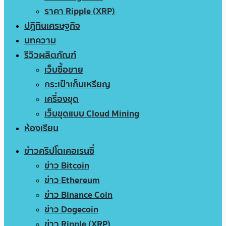
ราคา Ripple (XRP)
ปฏิทินเศรษฐกิจ
บทความ
รีวิวผลิตภัณฑ์
เว็บซื้อขาย
กระเป๋าเก็บเหรียญ
เครื่องขุด
เว็บขุดแบบ Cloud Mining
ห้องเรียน
ข่าวคริปโตเคอเรนซี่
ข่าว Bitcoin
ข่าว Ethereum
ข่าว Binance Coin
ข่าว Dogecoin
ข่าว Ripple (XRP)