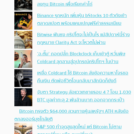
ลงทุน Bitcoin เพื่อเรียกค่าไถ่
Binance รุกหนัก เพิ่มหุ้น bStocks 10 ตัวดังเข้า
ตลาดสปอต พร้อมแคมเปญฟรีค่าธรรมเนียม
Bitwise ฟันธง คริปโตจะไม่เป็นไร แม้สัปดาห์นี้ร่าง
กฎหมาย Clarity Act จะโหวตไม่ผ่าน
‘อ.ตั๊ม’ ถอดปลั้ก Blockclock เก็บเข้าตู้ หวั่นพิษ
Coldcard ลุกลามสู่อุปกรณ์คริปโทฯ ในบ้าน
เหยื่อ Coldcard ใช้ Bitcoin ส่งข้อความหาโจรขอ
คืนเงิน ตัดพ้อชีวิตโอนกลับมาสักนิดก็ยังดี
จับตา Strategy ส่อแววเทขายรอบ 4 ? โอน 1,030
BTC มูลค่าทะลุ 2 พันล้านบาท ออกจากกระเป๋า
Bitcoin ทรงตัว $64,000 สวนทางหุ้นสหรัฐฯ ATH
หลังข้อตกลงฮอร์มุซใกล้ยุติ
S&P 500 ทำจุดสูงสุดใหม่ แต่ Bitcoin ไม่ตาม