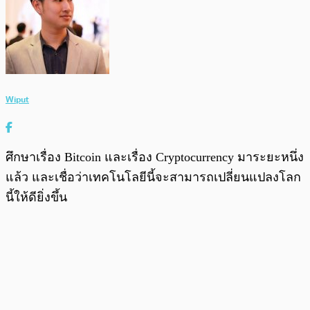
Wiput
ศึกษาเรื่อง Bitcoin และเรื่อง Cryptocurrency มาระยะหนึ่ง
แล้ว และเชื่อว่าเทคโนโลยีนี้จะสามารถเปลี่ยนแปลงโลก
นี้ให้ดียิ่งขึ้น