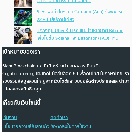
ตลาดเปลี่ยน หรือ คนเปลี่ยน?
3 เหตุผลทำไมราคา Cardano (Ada) ถึงพุ่งแรง
22% ในสัปดาห์เดียว
นักลงทุน Uber รุ่นแรก แนะนำให้เทขาย Bitcoin
เพื่อไปซื้อ Solana และ Bittensor (TAO) แทน
เป้าหมายของเรา
Siam Blockchain มุ่งมั่นที่จะช่วยนำเสนอสารเกี่ยวกับ
Cryptocurrency และเทคโนโลยีบล็อกเชนเพื่อคนไทย ในภาษาไทย เรา
รวบรวมข้อมูลส่วนใหญ่จากเว็บไซต์และเว็บบอร์ดต่างประเทศและนำมา
แปลส่งตรงถึงฟีดคุณ
เกี่ยวกับเว็บไซต์นี้
ทีมงาน
ติดต่อเรา
นโยบายความเป็นส่วนตัว
ข้อตกลงในการใช้งาน