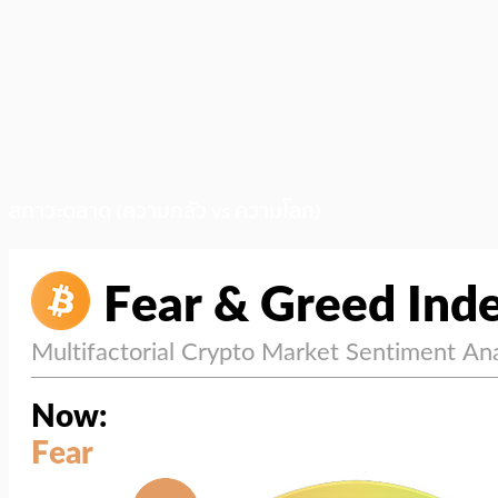
สภาวะตลาด (ความกลัว vs ความโลภ)