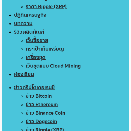
ราคา Ripple (XRP)
ปฏิทินเศรษฐกิจ
บทความ
รีวิวผลิตภัณฑ์
เว็บซื้อขาย
กระเป๋าเก็บเหรียญ
เครื่องขุด
เว็บขุดแบบ Cloud Mining
ห้องเรียน
ข่าวคริปโตเคอเรนซี่
ข่าว Bitcoin
ข่าว Ethereum
ข่าว Binance Coin
ข่าว Dogecoin
ข่าว Ripple (XRP)