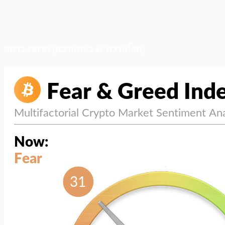
สภาวะตลาด (ความกลัว vs ความโลภ)