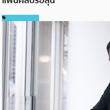
แฟนคลับรอลุ้น
ข่าวคริปโตเคอเรนซี่