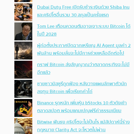
Dubai Duty Free เปิดรับชำระเงินด้วย Shiba Inu
และคริปโตอื่นรวม 30 สกุลเป็นครั้งแรก
Tom Lee เตือนควอนตัมอาจเจาะระบบ Bitcoin ได้
ในปี 2028
ผู้ก่อตั้งประกาศปิดฉากเหรียญ AI Agent มูลค่า 2
พันล้าน พร้อมลั่นจะไม่มีการช่วยเหลืออีกต่อไป
กราฟ Bitcoin ส่งสัญญาณว่าตลาดกระทิงจะไม่มี
อีกแล้ว
ชายชาวมิสซูรีถูกฟ้อง หลังวางแผนลักพาตัวนัก
ลงทุน Bitcoin เพื่อเรียกค่าไถ่
Binance รุกหนัก เพิ่มหุ้น bStocks 10 ตัวดังเข้า
ตลาดสปอต พร้อมแคมเปญฟรีค่าธรรมเนียม
Bitwise ฟันธง คริปโตจะไม่เป็นไร แม้สัปดาห์นี้ร่าง
กฎหมาย Clarity Act จะโหวตไม่ผ่าน