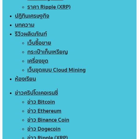
ราคา Ripple (XRP)
ปฏิทินเศรษฐกิจ
บทความ
รีวิวผลิตภัณฑ์
เว็บซื้อขาย
กระเป๋าเก็บเหรียญ
เครื่องขุด
เว็บขุดแบบ Cloud Mining
ห้องเรียน
ข่าวคริปโตเคอเรนซี่
ข่าว Bitcoin
ข่าว Ethereum
ข่าว Binance Coin
ข่าว Dogecoin
ข่าว Ripple (XRP)